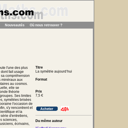
Nouveautés
Où nous retrouver ?
Titre
ute l'une des plus
La symétrie aujourd‘hui
 dont fait usage
er sa compréhension
Format
s minéraux aux
ntaires au cosmos.
lle, elle se
Prix
conde théorie
7,5
€
groupes. Ses limites
, symétries brisées
mporaine l'occasion de
in, s'y rencontrent et
ientifique et la
 série d'entretiens,
es sciences,
Du même auteur
siciens, écrivains,