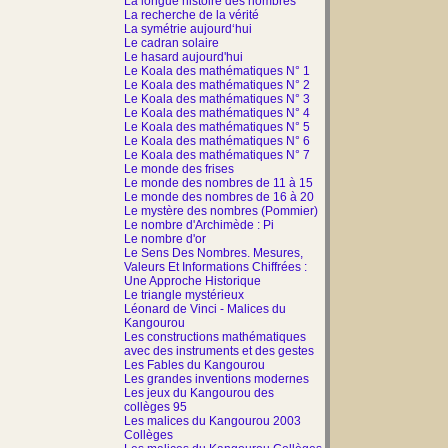
La longue histoire des nombres
La recherche de la vérité
La symétrie aujourd‘hui
Le cadran solaire
Le hasard aujourd'hui
Le Koala des mathématiques N° 1
Le Koala des mathématiques N° 2
Le Koala des mathématiques N° 3
Le Koala des mathématiques N° 4
Le Koala des mathématiques N° 5
Le Koala des mathématiques N° 6
Le Koala des mathématiques N° 7
Le monde des frises
Le monde des nombres de 11 à 15
Le monde des nombres de 16 à 20
Le mystère des nombres (Pommier)
Le nombre d'Archimède : Pi
Le nombre d'or
Le Sens Des Nombres. Mesures,
Valeurs Et Informations Chiffrées :
Une Approche Historique
Le triangle mystérieux
Léonard de Vinci - Malices du
Kangourou
Les constructions mathématiques
avec des instruments et des gestes
Les Fables du Kangourou
Les grandes inventions modernes
Les jeux du Kangourou des
collèges 95
Les malices du Kangourou 2003
Collèges