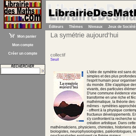
Éditeurs
Thèmes
Niveaux
Jeux de Société
La symétrie aujourd‘hui
Mon panier
Mon compte
Créer un compte
collectif
Seuil
L'idée de symétrie est sans do
simples et des plus profondes
l'esprit humain pour organis
du monde. Elle s'applique de
vivants, des particules éléme
D'une commune évidence visue
transforme en une riche et fé
mathématique, la théorie des 
mêmes - symétries approchées
- offrent à la physique conte
fructueux développements. Enf
s'y confrontent la recherche sc
création artistique. Dans cette
mathématiciens, physiciens, chimistes, historiens d
biologistes, neurophysiologistes, paléontologues, mu
psychanalystes explorent ce thème majeur