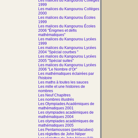
Les malices du Kangourou Collèges
1999
Les malices du Kangourou Collèges
2000
Les malices du Kangourou Écoles
1999
Les malices du Kangourou Écoles
2006 "Énigmes et défis
mathématiques"
Les malices du Kangourou Lycées
1999
Les malices du Kangourou Lycées
2004 "Spécial courbes "
Les malices du Kangourou Lycées
2005 "Spécial suites"
Les malices du Kangourou Lycées
2006 "Le Nombre d’Or"
Les mathématiques éclairées par
l'histoire
Les maths à toutes les sauces
Les mille et une histoires de
nombres
Les Neuf Chapitres
Les nombres illustrés
Les Olympiades Académiques de
mathématiques 2001
Les olympiades académiques de
mathématiques 2004
Les olympiades académiques de
mathématiques 2005
Les Pentamousses (pentacubes)
Les réglettes de John Néper