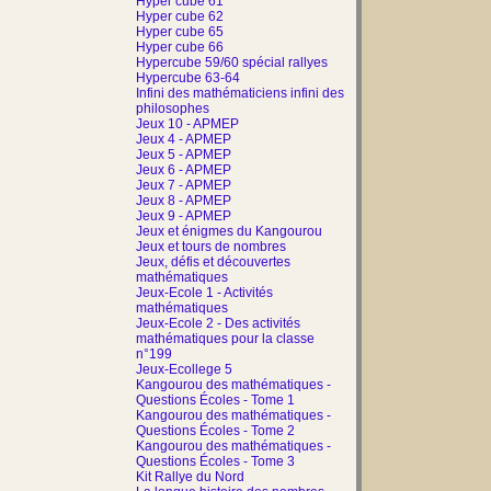
Hyper cube 61
Hyper cube 62
Hyper cube 65
Hyper cube 66
Hypercube 59/60 spécial rallyes
Hypercube 63-64
Infini des mathématiciens infini des
philosophes
Jeux 10 - APMEP
Jeux 4 - APMEP
Jeux 5 - APMEP
Jeux 6 - APMEP
Jeux 7 - APMEP
Jeux 8 - APMEP
Jeux 9 - APMEP
Jeux et énigmes du Kangourou
Jeux et tours de nombres
Jeux, défis et découvertes
mathématiques
Jeux-Ecole 1 - Activités
mathématiques
Jeux-Ecole 2 - Des activités
mathématiques pour la classe
n°199
Jeux-Ecollege 5
Kangourou des mathématiques -
Questions Écoles - Tome 1
Kangourou des mathématiques -
Questions Écoles - Tome 2
Kangourou des mathématiques -
Questions Écoles - Tome 3
Kit Rallye du Nord