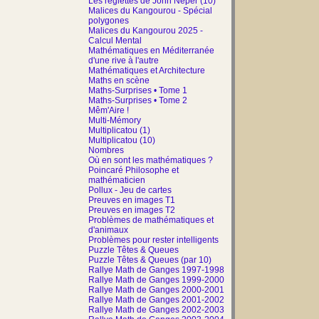
Les réglettes de John Néper (10)
Malices du Kangourou - Spécial
polygones
Malices du Kangourou 2025 -
Calcul Mental
Mathématiques en Méditerranée
d'une rive à l'autre
Mathématiques et Architecture
Maths en scène
Maths-Surprises • Tome 1
Maths-Surprises • Tome 2
Mêm'Aire !
Multi-Mémory
Multiplicatou (1)
Multiplicatou (10)
Nombres
Où en sont les mathématiques ?
Poincaré Philosophe et
mathématicien
Pollux - Jeu de cartes
Preuves en images T1
Preuves en images T2
Problèmes de mathématiques et
d'animaux
Problèmes pour rester intelligents
Puzzle Têtes & Queues
Puzzle Têtes & Queues (par 10)
Rallye Math de Ganges 1997-1998
Rallye Math de Ganges 1999-2000
Rallye Math de Ganges 2000-2001
Rallye Math de Ganges 2001-2002
Rallye Math de Ganges 2002-2003