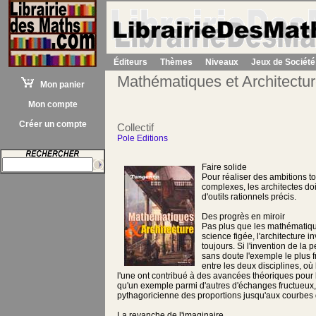
Éditeurs
Thèmes
Niveaux
Jeux de Société
Mathématiques et Architectu
Mon panier
Mon compte
Créer un compte
Collectif
Pole Editions
Faire solide
Pour réaliser des ambitions t
complexes, les architectes do
d'outils rationnels précis.
Des progrès en miroir
Pas plus que les mathématiq
science figée, l'architecture i
toujours. Si l'invention de la 
sans doute l'exemple le plus f
entre les deux disciplines, où
l'une ont contribué à des avancées théoriques pour l'
qu'un exemple parmi d'autres d'échanges fructueux, 
pythagoricienne des proportions jusqu'aux courbes 
La revanche de l'imaginaire