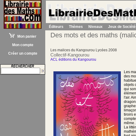
Éditeurs
Thèmes
Niveaux
Jeux de Société
Des mots et des maths (mali
Mon panier
Mon compte
Les malices du Kangourou Lycées 2008
Créer un compte
Collectif-Kangourou
ACL éditions du Kangourou
Les mat
des mot
habitue
objets 
qui son
élément
l'air. A
dragon
graphes
limaçon
tiroirs
compter
même
La litté
mathém
font ai