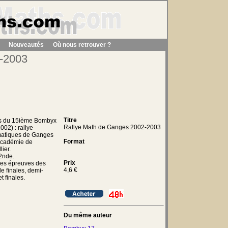
Nouveautés
Où nous retrouver ?
-2003
Titre
s du 15ième Bombyx
Rallye Math de Ganges 2002-2003
002) : rallye
atiques de Ganges
Format
'académie de
ier.
2nde.
Prix
les épreuves des
4,6
€
de finales, demi-
et finales.
Du même auteur