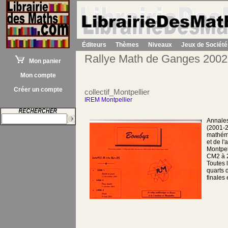
Éditeurs
Thèmes
Niveaux
Jeux de Société
Rallye Math de Ganges 2002
Mon panier
Mon compte
Créer un compte
collectif_Montpellier
IREM Montpellier
Annale
(2001-2
mathém
et de l
Montpell
CM2 à 
Toutes 
quarts 
finales 