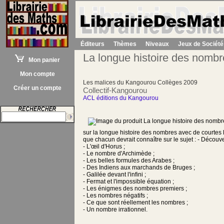
Éditeurs
Thèmes
Niveaux
Jeux de Société
La longue histoire des nombr
Mon panier
Mon compte
Les malices du Kangourou Collèges 2009
Créer un compte
Collectif-Kangourou
ACL éditions du Kangourou
sur la longue histoire des nombres avec de courtes 
que chacun devrait connaître sur le sujet : - Découv
- L'œil d'Horus ;
- Le nombre d'Archimède ;
- Les belles formules des Arabes ;
- Des Indiens aux marchands de Bruges ;
- Galilée devant l'infini ;
- Fermat et l'impossible équation ;
- Les énigmes des nombres premiers ;
- Les nombres négatifs ;
- Ce que sont réellement les nombres ;
- Un nombre irrationnel.