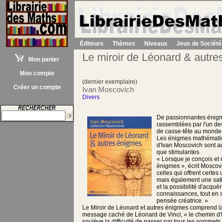
Éditeurs
Thèmes
Niveaux
Jeux de Société
Le miroir de Léonard & autr
Mon panier
Mon compte
(dernier exemplaire)
Créer un compte
Ivan Moscovich
Divers
De passionnantes énig
rassemblées par l'un de
de casse-tête au monde
Les énigmes mathématiq
d'Ivan Moscovich sont a
que stimulantes.
« Lorsque je conçois et
énigmes », écrit Moscovic
celles qui offrent certes
mais également une satis
et la possibilité d'acquér
connaissances, tout en s
pensée créatrice. »
Le Miroir de Léonard et autres énigmes comprend 
message caché de Léonard de Vinci, « le chemin d'
soulève la difficulté de passer par tous les sommet