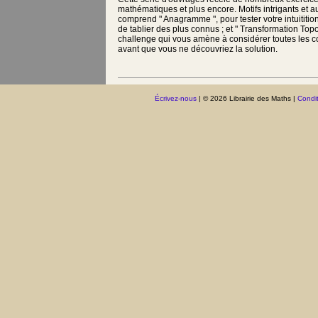
mathématiques et plus encore. Motifs intrigants et 
comprend " Anagramme ", pour tester votre intuitition ;
de tablier des plus connus ; et " Transformation Topo
challenge qui vous amène à considérer toutes les c
avant que vous ne découvriez la solution.
Écrivez-nous
| © 2026 Librairie des Maths |
Condit