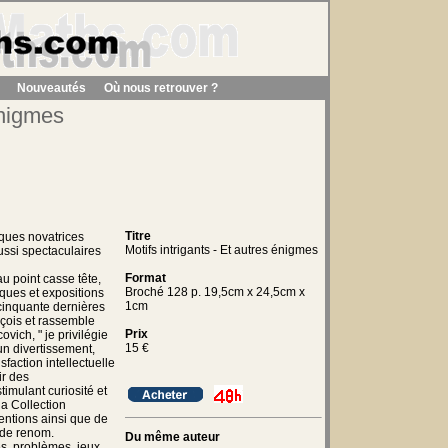
Nouveautés
Où nous retrouver ?
énigmes
Titre
ues novatrices
Motifs intrigants - Et autres énigmes
ussi spectaculaires
Format
au point casse tête,
Broché 128 p. 19,5cm x 24,5cm x
ques et expositions
1cm
 cinquante dernières
çois et rassemble
Prix
vich, " je privilégie
15
€
 un divertissement,
faction intellectuelle
ir des
timulant curiosité et
la Collection
entions ainsi que de
 de renom.
Du même auteur
s, problèmes, jeux