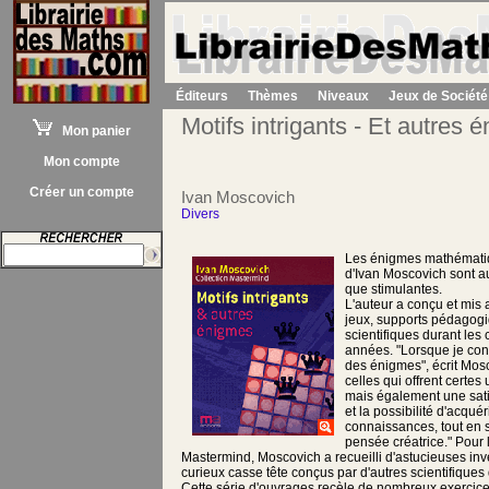
Éditeurs
Thèmes
Niveaux
Jeux de Société
Motifs intrigants - Et autres 
Mon panier
Mon compte
Créer un compte
Ivan Moscovich
Divers
Les énigmes mathématiq
d'Ivan Moscovich sont a
que stimulantes.
L'auteur a conçu et mis 
jeux, supports pédagogi
scientifiques durant les
années. "Lorsque je con
des énigmes", écrit Mosco
celles qui offrent certes
mais également une satis
et la possibilité d'acquér
connaissances, tout en s
pensée créatrice." Pour 
Mastermind, Moscovich a recueilli d'astucieuses inv
curieux casse tête conçus par d'autres scientifiques
Cette série d'ouvrages recèle de nombreux exercice