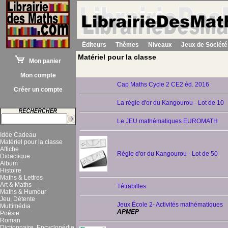
Éditeurs
Thèmes
Niveaux
Jeux de Société
Matériel pour la classe
Mon panier
Mon compte
Cap Maths Cycle 2 CE2 éd. 2016
Créer un compte
La règle d'or du Kangourou - Lot de 10
Le JEU mathématiques EUROMATH
Idée Cadeau
Matériel pour la classe
Affiche
Règle d'or du Kangourou - Lot de 50
Didactique
Album
Histoire
Maths & Lettres
Art & Maths
Tétrabilles
Maths & Humour
Jeu, Détente
Jeux École 2- Activités mathématiques
Multimédia
APMEP
Poésie
Roman
Dictionnaire, Encyclopédie