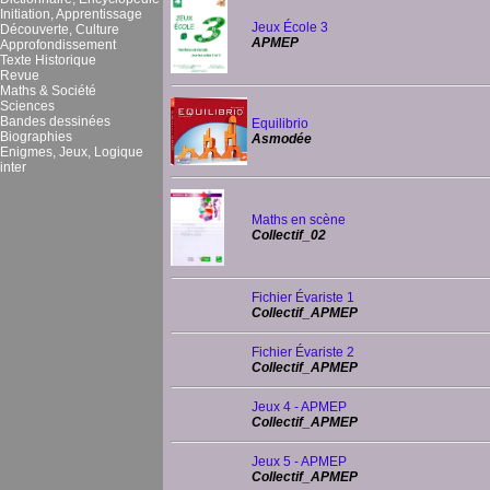
Initiation, Apprentissage
Jeux École 3
Découverte, Culture
APMEP
Approfondissement
Texte Historique
Revue
Maths & Société
Sciences
Bandes dessinées
Equilibrio
Biographies
Asmodée
Enigmes, Jeux, Logique
inter
Maths en scène
Collectif_02
Fichier Évariste 1
Collectif_APMEP
Fichier Évariste 2
Collectif_APMEP
Jeux 4 - APMEP
Collectif_APMEP
Jeux 5 - APMEP
Collectif_APMEP