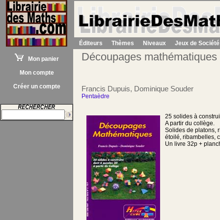
Éditeurs
Thèmes
Niveaux
Jeux de Société
Découpages mathématiques
Mon panier
Mon compte
Créer un compte
Francis Dupuis, Dominique Souder
Pentaèdre
25 solides à constru
A partir du collège.
Solides de platons, 
étoilé, ribambelles, c
Un livre 32p + planc