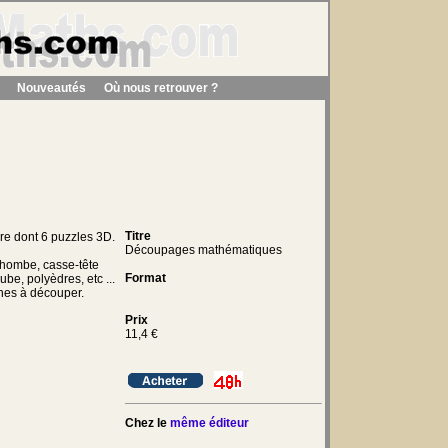
Nouveautés
Où nous retrouver ?
Titre
ire dont 6 puzzles 3D.
Découpages mathématiques
rhombe, casse-tête
Format
ube, polyèdres, etc ...
hes à découper.
Prix
11,4
€
Chez le
même éditeur