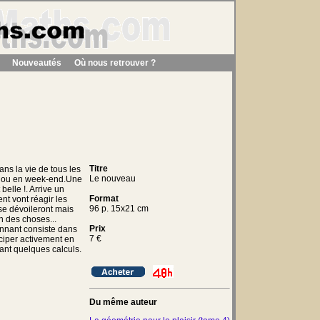
Nouveautés
Où nous retrouver ?
Titre
ns la vie de tous les
Le nouveau
s ou en week-end.Une
belle !. Arrive un
Format
t vont réagir les
96 p. 15x21 cm
 se dévoileront mais
ien des choses...
Prix
ionnant consiste dans
7
€
ticiper activement en
uant quelques calculs.
Du même auteur