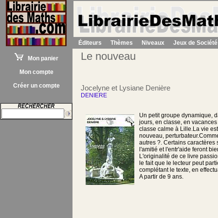
Éditeurs
Thèmes
Niveaux
Jeux de Société
Le nouveau
Mon panier
Mon compte
Créer un compte
Jocelyne et Lysiane Denière
DENIERE
Un petit groupe dynamique, da
jours, en classe, en vacance
classe calme à Lille.La vie est 
nouveau, perturbateur.Commen
autres ?. Certains caractères
l'amitié et l'entr'aide feront b
L'originalité de ce livre pass
le fait que le lecteur peut par
complétant le texte, en effect
A partir de 9 ans.