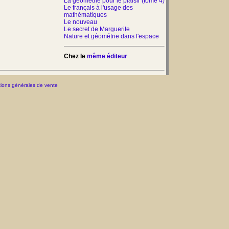
La géométrie pour le plaisir (tome 4)
Le français à l'usage des
mathématiques
Le nouveau
Le secret de Marguerite
Nature et géométrie dans l'espace
Chez le
même éditeur
ions générales de vente