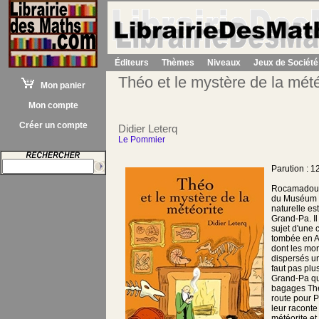
Éditeurs
Thèmes
Niveaux
Jeux de Société
Théo et le mystère de la mété
Mon panier
Mon compte
Créer un compte
Didier Leterq
Le Pommier
Parution : 
Rocamadour,
du Muséum n
naturelle est
Grand-Pa. Il 
sujet d'une 
tombée en A
dont les mo
dispersés un
faut pas plu
Grand-Pa q
bagages Thé
route pour 
leur raconte 
météorite et