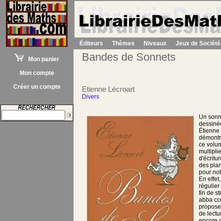
Éditeurs
Thèmes
Niveaux
Jeux de Société
Bandes de Sonnets
Mon panier
Mon compte
Créer un compte
Etienne Lécroart
Divers
Un sonn
dessiné
Étienne
démontre
ce volu
multipli
d'écritu
des pla
pour not
En effet,
régulie
fin de s
abba ccd
propose
de lectu
encore 