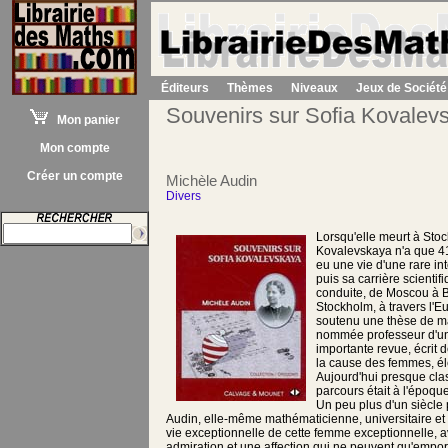
Éditeurs
Thèmes
Niveaux
Jeux de Société
Souvenirs sur Sofia Kovalev
Mon panier
Mon compte
Créer un compte
Michèle Audin
Divers
Lorsqu'elle meurt à Sto
Kovalevskaya n'a que 41
eu une vie d'une rare in
puis sa carrière scientifi
conduite, de Moscou à Be
Stockholm, à travers l'E
soutenu une thèse de m
nommée professeur d'uni
importante revue, écrit d
la cause des femmes, élev
Aujourd'hui presque clas
parcours était à l'époq
Un peu plus d'un siècle 
Audin, elle-même mathématicienne, universitaire et é
vie exceptionnelle de cette femme exceptionnelle, a
admiration et une affection qui ne peuvent qu'empor