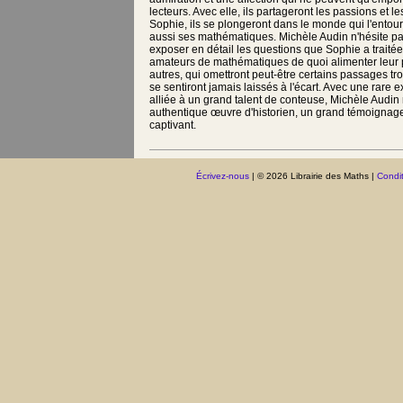
lecteurs. Avec elle, ils partageront les passions et l
Sophie, ils se plongeront dans le monde qui l'entoura
aussi ses mathématiques. Michèle Audin n'hésite pas
exposer en détail les questions que Sophie a traité
amateurs de mathématiques de quoi alimenter leur 
autres, qui omettront peut-être certains passages tro
se sentiront jamais laissés à l'écart. Avec une rare 
alliée à un grand talent de conteuse, Michèle Audin
authentique œuvre d'historien, un grand témoignage
captivant.
Écrivez-nous
| © 2026 Librairie des Maths |
Condit