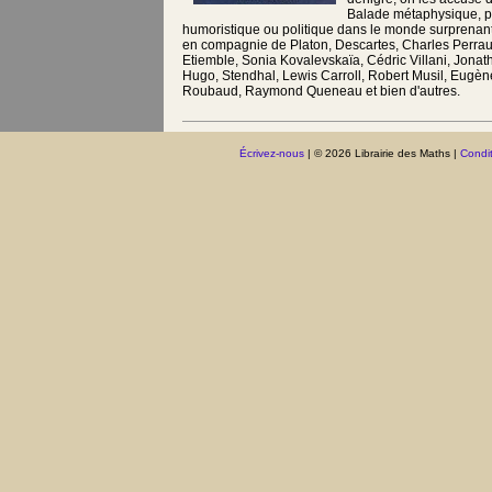
Balade métaphysique, p
humoristique ou politique dans le monde surprenan
en compagnie de Platon, Descartes, Charles Perraul
Etiemble, Sonia Kovalevskaïa, Cédric Villani, Jonath
Hugo, Stendhal, Lewis Carroll, Robert Musil, Eugè
Roubaud, Raymond Queneau et bien d'autres.
Écrivez-nous
| © 2026 Librairie des Maths |
Condit