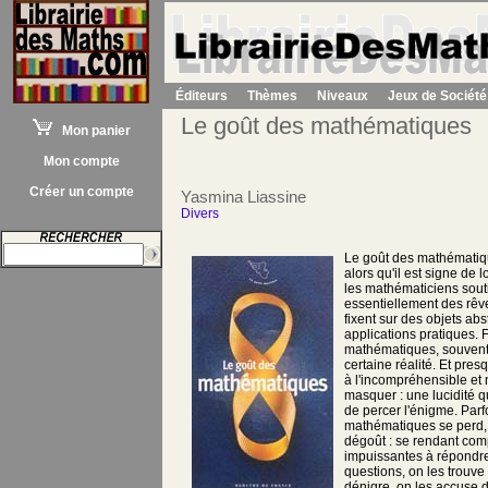
Éditeurs
Thèmes
Niveaux
Jeux de Société
Le goût des mathématiques
Mon panier
Mon compte
Créer un compte
Yasmina Liassine
Divers
Le goût des mathématiqu
alors qu'il est signe de 
les mathématiciens souti
essentiellement des rêve
fixent sur des objets abst
applications pratiques. 
mathématiques, souvent, 
certaine réalité. Et pres
à l'incompréhensible et 
masquer : une lucidité qui
de percer l'énigme. Parf
mathématiques se perd, 
dégoût : se rendant comp
impuissantes à répondr
questions, on les trouve 
dénigre, on les accuse d