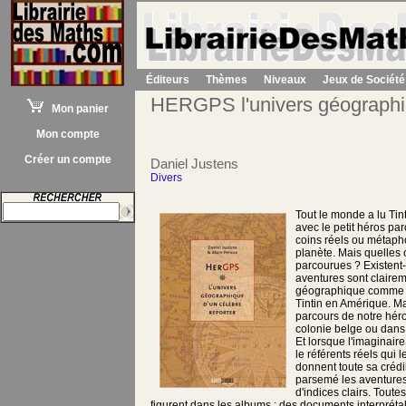
Éditeurs
Thèmes
Niveaux
Jeux de Société
HERGPS l'univers géographiq
Mon panier
Mon compte
Créer un compte
Daniel Justens
Divers
Tout le monde a lu Tint
avec le petit héros pa
coins réels ou métaph
planète. Mais quelles c
parcourues ? Existent-
aventures sont clairem
géographique comme 
Tintin en Amérique. Ma
parcours de notre hér
colonie belge ou dan
Et lorsque l'imaginaire
le référents réels qui l
donnent toute sa crédi
parsemé les aventures
d'indices clairs. Toute
figurent dans les albums ; des documents interpréta