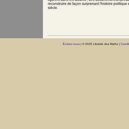
reconstruire de façon surprenant l'histoire politique
siècle.
Écrivez-nous
| © 2026 Librairie des Maths |
Condit