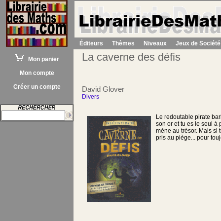
Éditeurs
Thèmes
Niveaux
Jeux de Société
La caverne des défis
Mon panier
Mon compte
Créer un compte
David Glover
Divers
Le redoutable pirate bar
son or et tu es le seul à
mène au trésor. Mais si 
pris au piège... pour touj