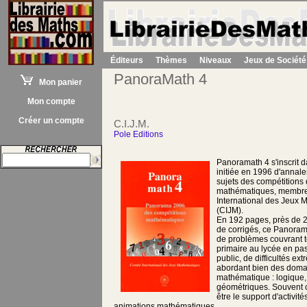
Éditeurs
Thèmes
Niveaux
Jeux de Société
PanoraMath 4
Mon panier
Mon compte
Créer un compte
C.I.J.M.
Pole Editions
Panoramath 4 s'inscrit d
initiée en 1996 d'annale
sujets des compétitions 
mathématiques, membre
International des Jeux
(CIJM).
En 192 pages, près de 2
de corrigés, ce Panoram
de problèmes couvrant t
primaire au lycée en pa
public, de difficultés ex
abordant bien des domain
mathématique : logique,
géométriques. Souvent 
être le support d'activit
animations mathématiques.