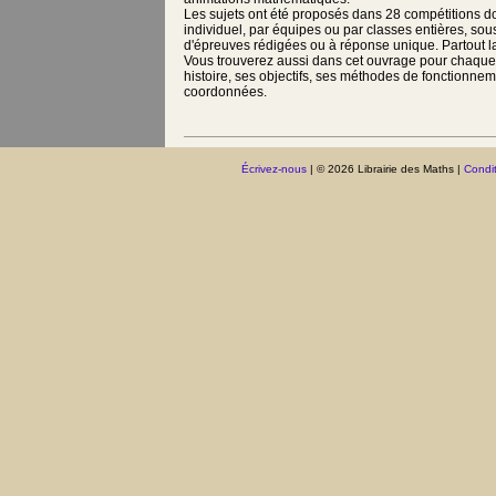
Les sujets ont été proposés dans 28 compétitions do
individuel, par équipes ou par classes entières, so
d'épreuves rédigées ou à réponse unique. Partout la
Vous trouverez aussi dans cet ouvrage pour chaque
histoire, ses objectifs, ses méthodes de fonctionnem
coordonnées.
Écrivez-nous
| © 2026 Librairie des Maths |
Condit