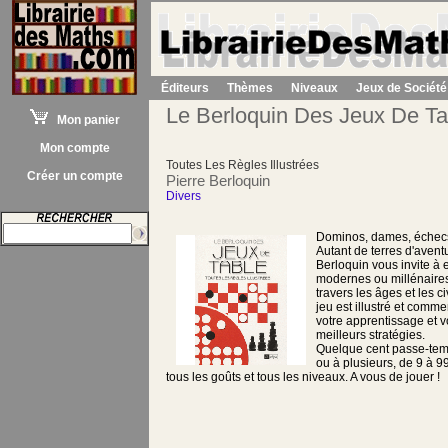
Éditeurs
Thèmes
Niveaux
Jeux de Société
Le Berloquin Des Jeux De Ta
Mon panier
Mon compte
Toutes Les Règles Illustrées
Créer un compte
Pierre Berloquin
Divers
Dominos, dames, échecs,
Autant de terres d'avent
Berloquin vous invite à 
modernes ou millénaire
travers les âges et les c
jeu est illustré et commen
votre apprentissage et 
meilleurs stratégies.
Quelque cent passe-tem
ou à plusieurs, de 9 à 99
tous les goûts et tous les niveaux. A vous de jouer !