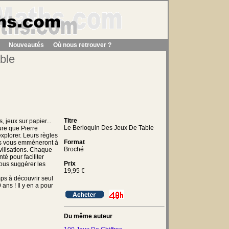
Nouveautés
Où nous retrouver ?
ble
Titre
 jeux sur papier...
Le Berloquin Des Jeux De Table
ure que Pierre
explorer. Leurs règles
Format
s vous emmèneront à
Broché
ivilisations. Chaque
té pour faciliter
Prix
vous suggérer les
19,95
€
ps à découvrir seul
 ans ! Il y en a pour
Du même auteur