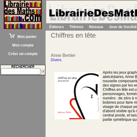
Éditeurs
Thèmes
Niveaux
Jeux de Société
Chiffres en tête
Mon panier
Mon compte
Créer un compte
Anne Bertier
Divers
Après les jeux grap
abécédaires, Anne B
nouvelle composante
des signes par les en
Chiffres en tête est 
personnages, formé
numéro : de zéro à n
bobines pour faire rir
visage de chaque pe
d'abord visible qu'à 
central pivote, et lai
partie symétrique qu