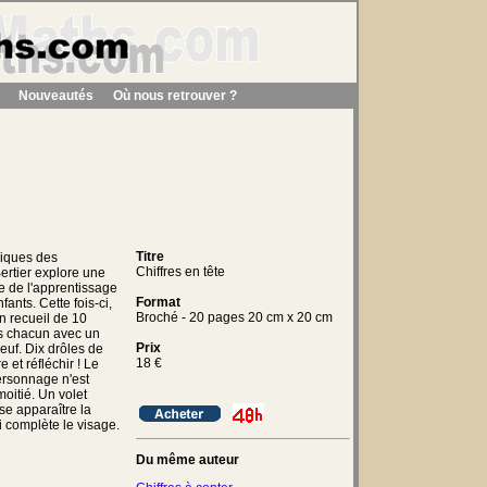
Nouveautés
Où nous retrouver ?
Titre
hiques des
Chiffres en tête
ertier explore une
 de l'apprentissage
Format
fants. Cette fois-ci,
Broché - 20 pages 20 cm x 20 cm
un recueil de 10
s chacun avec un
Prix
euf. Dix drôles de
18
€
e et réfléchir ! Le
rsonnage n'est
moitié. Un volet
sse apparaître la
i complète le visage.
Du même auteur