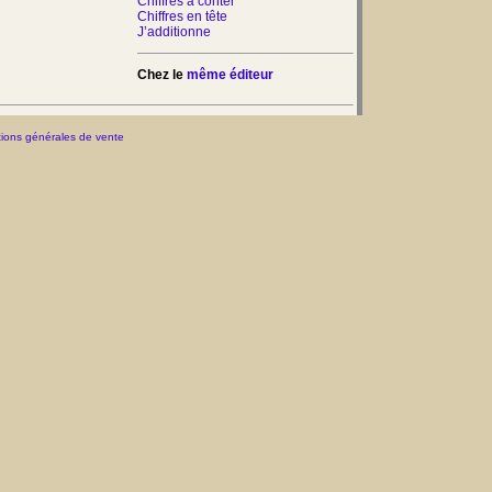
Chiffres à conter
Chiffres en tête
J’additionne
Chez le
même éditeur
ions générales de vente