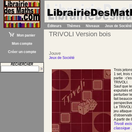
Éditeurs
Thèmes
Niveaux
Jeux de Société
TRIVOLI Version bois
Mon panier
Mon compte
Créer un compte
Jouve
Jeux de Société
Trois jeton
1 set, trois
partie : c'es
TRIVOLI.
Sauf que le
expulsés et
perturber le
fait beauco
perspective.
Le TRIVOLI 
jeu attaque
d'observati
A partir de 
Trivoli exi
classique .