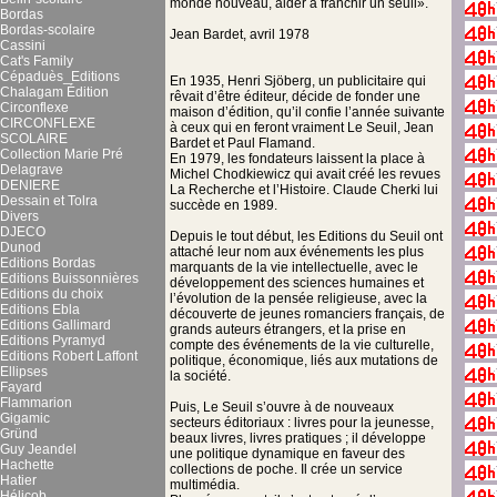
monde nouveau, aider à franchir un seuil».
Bordas
Bordas-scolaire
Jean Bardet, avril 1978
Cassini
Cat's Family
Cépaduès_Editions
En 1935, Henri Sjöberg, un publicitaire qui
Chalagam Édition
rêvait d’être éditeur, décide de fonder une
Circonflexe
maison d’édition, qu’il confie l’année suivante
CIRCONFLEXE
à ceux qui en feront vraiment Le Seuil, Jean
SCOLAIRE
Bardet et Paul Flamand.
Collection Marie Pré
En 1979, les fondateurs laissent la place à
Delagrave
Michel Chodkiewicz qui avait créé les revues
DENIERE
La Recherche et l’Histoire. Claude Cherki lui
Dessain et Tolra
succède en 1989.
Divers
DJECO
Depuis le tout début, les Editions du Seuil ont
Dunod
attaché leur nom aux événements les plus
Editions Bordas
marquants de la vie intellectuelle, avec le
Editions Buissonnières
développement des sciences humaines et
Editions du choix
l’évolution de la pensée religieuse, avec la
Editions Ebla
découverte de jeunes romanciers français, de
Editions Gallimard
grands auteurs étrangers, et la prise en
Editions Pyramyd
compte des événements de la vie culturelle,
Editions Robert Laffont
politique, économique, liés aux mutations de
Ellipses
la société.
Fayard
Flammarion
Puis, Le Seuil s’ouvre à de nouveaux
Gigamic
secteurs éditoriaux : livres pour la jeunesse,
Gründ
beaux livres, livres pratiques ; il développe
Guy Jeandel
une politique dynamique en faveur des
Hachette
collections de poche. Il crée un service
Hatier
multimédia.
Hélicob