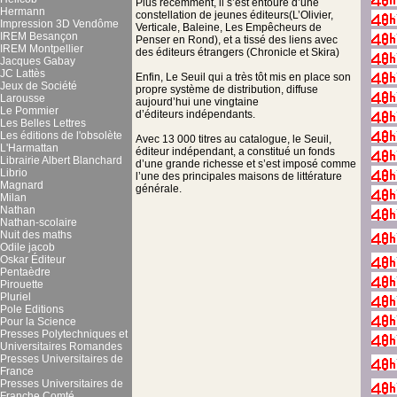
Plus récemment, il s’est entouré d’une
Hermann
constellation de jeunes éditeurs(L’Olivier,
Impression 3D Vendôme
Verticale, Baleine, Les Empêcheurs de
IREM Besançon
Penser en Rond), et a tissé des liens avec
IREM Montpellier
des éditeurs étrangers (Chronicle et Skira)
Jacques Gabay
JC Lattès
Enfin, Le Seuil qui a très tôt mis en place son
Jeux de Société
propre système de distribution, diffuse
Larousse
aujourd’hui une vingtaine
Le Pommier
d’éditeurs indépendants.
Les Belles Lettres
Les éditions de l'obsolète
Avec 13 000 titres au catalogue, le Seuil,
L'Harmattan
éditeur indépendant, a constitué un fonds
Librairie Albert Blanchard
d’une grande richesse et s’est imposé comme
Librio
l’une des principales maisons de littérature
Magnard
générale.
Milan
Nathan
Nathan-scolaire
Nuit des maths
Odile jacob
Oskar Éditeur
Pentaèdre
Pirouette
Pluriel
Pole Editions
Pour la Science
Presses Polytechniques et
Universitaires Romandes
Presses Universitaires de
France
Presses Universitaires de
Franche Comté