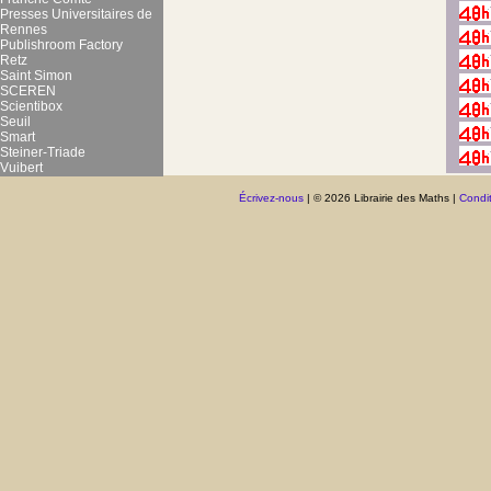
Presses Universitaires de
Rennes
Publishroom Factory
Retz
Saint Simon
SCEREN
Scientibox
Seuil
Smart
Steiner-Triade
Vuibert
Écrivez-nous
| © 2026 Librairie des Maths |
Condit