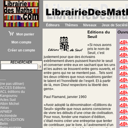
Éditeurs
Thèmes
Niveaux
Jeux de Société
Editions du
Ouvra
Mon panier
Seuil
Mon compte
«Si nous avons
pris le nom de
Créer un compte
Seuil, c’est
justement pour que des écrivains
extrêmement divers puissent franchir le seuil
et converser entre eux en sachant que les uns
et les autres se trouvent entre gens ouverts, et
entre gens qui ne se mentent pas…Tels sont
les deux critères que nous voudrions garder:
-----
le talent et l’honnêteté de l’esprit. Et à partir
(ne pas utiliser)
de là, mon Dieu! respectons la liberté des
ACCES Editions
gens».
ACL éditions du
Kangourou
Paul Flamand, janvier 1960
Actes Sud
Albin Michel
«Avoir adopté la dénomination «Editions du
Aléas
Seuil» signifie que nous avions conscience
APMEP
de vivre les débuts d’une crise de civilisation.
Archimède
Pour nous, fonder une maison d’édition,
AUTO-ÉDITION
c’était moins créer une entreprise que tenter
Belin
de contribuer, par le livre, à l’avènement d’un
Belin-scolaire