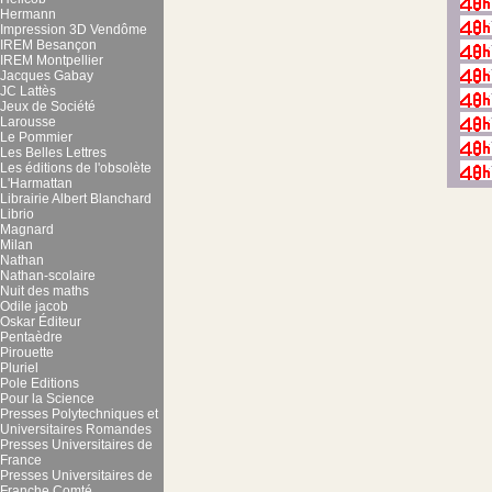
Hermann
Impression 3D Vendôme
IREM Besançon
IREM Montpellier
Jacques Gabay
JC Lattès
Jeux de Société
Larousse
Le Pommier
Les Belles Lettres
Les éditions de l'obsolète
L'Harmattan
Librairie Albert Blanchard
Librio
Magnard
Milan
Nathan
Nathan-scolaire
Nuit des maths
Odile jacob
Oskar Éditeur
Pentaèdre
Pirouette
Pluriel
Pole Editions
Pour la Science
Presses Polytechniques et
Universitaires Romandes
Presses Universitaires de
France
Presses Universitaires de
Franche Comté