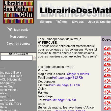
Éditeurs
Thèmes
Niveaux
Jeux de Société
Mon panier
Mon compte
Editeur indépendant de la revue
Ouvra
HYPERCUBE.
Créer un compte
La seule revue entièrement mathématique
pour les collèges et les collégiens. Voyez ici
tous les numéros encore disponibles ainsi
que les numéros spéciaux et les "hors série".
Les rubriques de la revue :
-----
Puzzles
(ne pas utiliser)
Magie & maths
Magie voir la compil :
ACCES Editions
Feuilleton
Voir une page 342 Kb
ACL éditions du
Découpages
Kangourou
Histoire
Voir une page 423 Kb
Actes Sud
Quizz
Albin Michel
Rallyes
Aléas
Reportage
APMEP
Jeux
Voir une page 536 Kb
Archimède
tests
AUTO-ÉDITION
Belin
Bulles de maths, les aventures d' Alice
Belin-scolaire