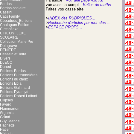
Paradoxe ;
Voir une page 438 Kb
Bordas
voir aussi la compil :
Bulles de maths
Bordas-scolaire
Faites vos casse tête.
Cassini
Cat's Family
>
INDEX des RUBRIQUES...
Cépaduès_Editions
>
Recherche d'articles par mot-clés ...
Chalagam Édition
>
ESPACE PROFS...
Circonflexe
CIRCONFLEXE
SCOLAIRE
Collection Marie Pré
Delagrave
DENIERE
Dessain et Tolra
Divers
DJECO
Dunod
Editions Bordas
Editions Buissonnières
Editions du choix
Editions Ebla
Editions Gallimard
Editions Pyramyd
Editions Robert Laffont
Ellipses
Fayard
Flammarion
Gigamic
Gründ
Guy Jeandel
Hachette
Hatier
Hélicob