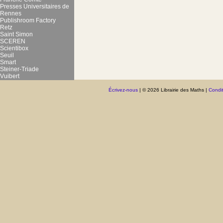
Presses Universitaires de
Rennes
Publishroom Factory
Retz
Saint Simon
SCEREN
Scientibox
Seuil
Smart
Steiner-Triade
Vuibert
Écrivez-nous
| © 2026 Librairie des Maths |
Condit