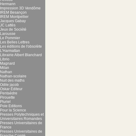
Hermann
Impression 3D Vendôme
IREM Besançon
IREM Montpellier
Jacques Gabay
JC Lattès
Jeux de Société
Larousse
Le Pommier
Les Belles Lettres
Les éditions de l'obsolète
L'Harmattan
Librairie Albert Blanchard
Librio
Magnard
Milan
Nathan
Nathan-scolaire
Nuit des maths
Odile jacob
Oskar Éditeur
Pentaèdre
Pirouette
Pluriel
Pole Editions
Pour la Science
Presses Polytechniques et
Universitaires Romandes
Presses Universitaires de
France
Presses Universitaires de
Franche Comté