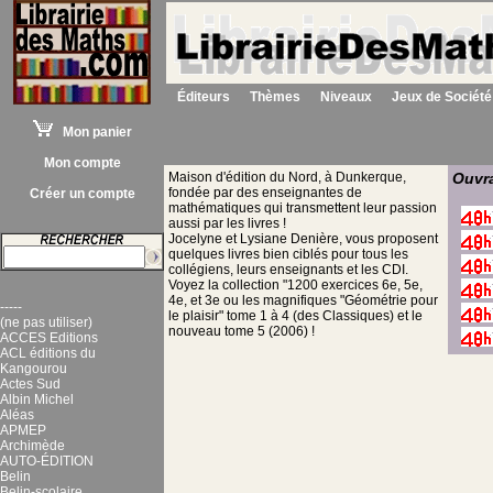
Éditeurs
Thèmes
Niveaux
Jeux de Société
Mon panier
Mon compte
Maison d'édition du Nord, à Dunkerque,
Ouvra
fondée par des enseignantes de
Créer un compte
mathématiques qui transmettent leur passion
aussi par les livres !
Jocelyne et Lysiane Denière, vous proposent
quelques livres bien ciblés pour tous les
collégiens, leurs enseignants et les CDI.
Voyez la collection "1200 exercices 6e, 5e,
4e, et 3e ou les magnifiques "Géométrie pour
-----
le plaisir" tome 1 à 4 (des Classiques) et le
(ne pas utiliser)
nouveau tome 5 (2006) !
ACCES Editions
ACL éditions du
Kangourou
Actes Sud
Albin Michel
Aléas
APMEP
Archimède
AUTO-ÉDITION
Belin
Belin-scolaire