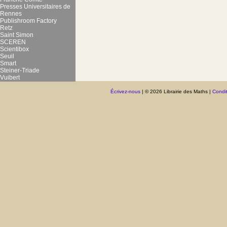
Presses Universitaires de
Rennes
Publishroom Factory
Retz
Saint Simon
SCEREN
Scientibox
Seuil
Smart
Steiner-Triade
Vuibert
Écrivez-nous
| © 2026 Librairie des Maths |
Condit