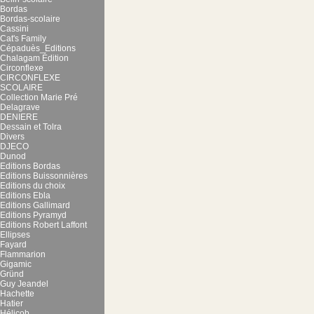
Bordas
Bordas-scolaire
Cassini
Cat's Family
Cépaduès_Editions
Chalagam Édition
Circonflexe
CIRCONFLEXE
SCOLAIRE
Collection Marie Pré
Delagrave
DENIERE
Dessain et Tolra
Divers
DJECO
Dunod
Editions Bordas
Editions Buissonnières
Editions du choix
Editions Ebla
Editions Gallimard
Editions Pyramyd
Editions Robert Laffont
Ellipses
Fayard
Flammarion
Gigamic
Gründ
Guy Jeandel
Hachette
Hatier
Hélicob