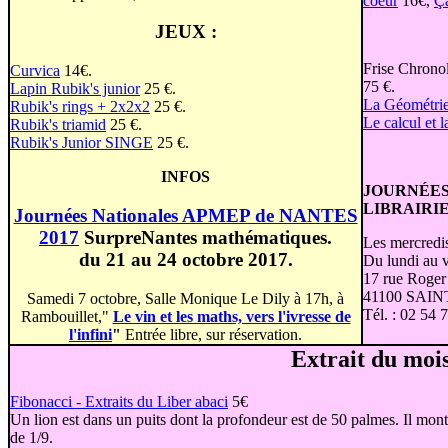
coeur
16€,
Ç
JEUX :
Frise Chrono
Curvica
14€.
75 €.
Lapin Rubik's junior
25 €.
La Géométrie
Rubik's rings + 2x2x2
25 €.
Le calcul et l
Rubik's triamid
25 €.
Rubik's Junior SINGE
25 €.
INFOS
JOURNÉES
LIBRAIRI
Journées Nationales APMEP de NANTES
2017
SurpreNantes mathématiques.
Les mercredis
du 21 au 24 octobre 2017.
Du lundi au 
17 rue Roger
41100 SAI
Samedi 7 octobre, Salle Monique Le Dily à 17h, à
Tél. : 02 54 
Rambouillet,"
Le vin et les maths, vers l'ivresse de
l'infini
"
Entrée libre, sur réservation.
Extrait du mois
Fibonacci - Extraits du Liber abaci
5€
Un lion est dans un puits dont la profondeur est de 50 palmes. Il mo
de 1/9.