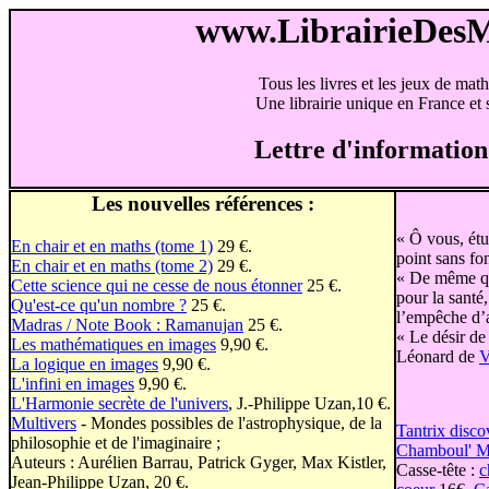
www.LibrairieDes
Tous les livres et les jeux de mat
Une librairie unique en France et s
Lettre d'information
Les nouvelles références :
« Ô vous, étu
En chair et en maths (tome 1)
29 €.
point sans fo
En chair et en maths (tome 2)
29 €.
« De même que
Cette science qui ne cesse de nous étonner
25 €.
pour la santé,
Qu'est-ce qu'un nombre ?
25 €.
l’empêche d’a
Madras / Note Book : Ramanujan
25 €.
« Le désir de
Les mathématiques en images
9,90 €.
Léonard de
V
La logique en images
9,90 €.
L'infini en images
9,90 €.
L'Harmonie secrète de l'univers
, J.-Philippe Uzan,10 €.
Multivers
- Mondes possibles de l'astrophysique, de la
Tantrix disco
philosophie et de l'imaginaire ;
Chamboul' M
Auteurs : Aurélien Barrau, Patrick Gyger, Max Kistler,
Casse-tête :
c
Jean-Philippe Uzan, 20 €.