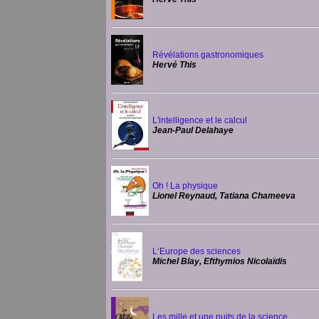
Révélations gastronomiques
Hervé This
L'intelligence et le calcul
Jean-Paul Delahaye
Oh ! La physique
Lionel Reynaud, Tatiana Chameeva
L‘Europe des sciences
Michel Blay, Efthymios Nicolaïdis
Les mille et une nuits de la science