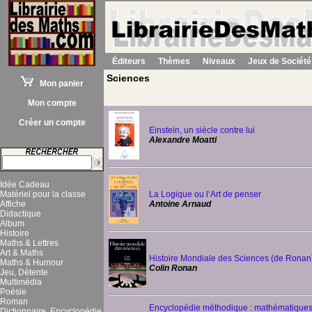
Éditeurs
Thèmes
Niveaux
Jeux de Société
Sciences
Mon panier
Mon compte
Créer un compte
Einstein, un siècle contre lui
Alexandre Moatti
Idée Cadeau
Matériel pour la classe
La Logique ou l‘Art de penser
Affiche
Antoine Arnaud
Didactique
Album
Histoire
Maths & Lettres
Art & Maths
Histoire Mondiale des Sciences (de Ronan
Maths & Humour
Colin Ronan
Jeu, Détente
Multimédia
Poésie
Roman
Encyclopédie méthodique : mathématique
Dictionnaire, Encyclopédie