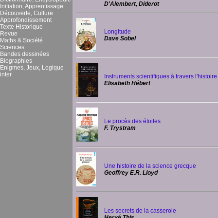
D'Alembert, Diderot
Initiation, Apprentissage
Découverte, Culture
Approfondissement
Texte Historique
Longitude
Revue
Dave Sobel
Maths & Société
Sciences
Bandes dessinées
Biographies
Enigmes, Jeux, Logique
inter
Instruments scientifiques à travers l'histoire
Elisabeth Hébert
Le procès des étoiles
F. Trystram
Une histoire de la science grecque
Geoffrey E.R. Lloyd
Les secrets de la casserole
Hervé This