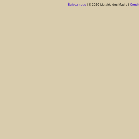
Écrivez-nous
| © 2026 Librairie des Maths |
Condit