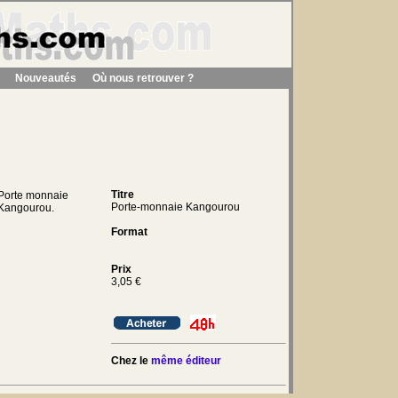
Nouveautés
Où nous retrouver ?
Titre
Porte monnaie
Porte-monnaie Kangourou
Kangourou.
Format
Prix
3,05
€
Chez le
même éditeur