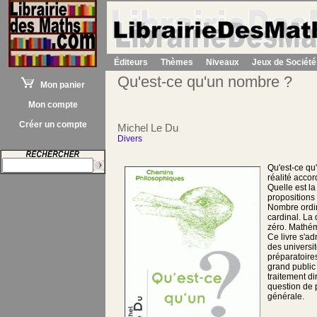
Éditeurs
Thèmes
Niveaux
Jeux de Société
Qu'est-ce qu'un nombre ?
Mon panier
Mon compte
Créer un compte
Michel Le Du
Divers
Qu'est-ce qu
réalité acco
Quelle est la
propositions
Nombre ordi
cardinal. La
zéro. Mathém
Ce livre s'a
des universi
préparatoire
grand public 
traitement dir
question de 
générale.