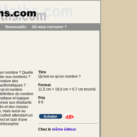
Nouveautés
Où nous retrouver ?
Titre
'un nombre ? Quelle
Qu'est-ce qu'un nombre ?
rder aux nombres ?
 nature des
Format
 arithmétiques ?
11,5 cm × 18,0 cm × 0,7 cm broché
nal et nombre
 définition du nombre
Prix
atique et logique.
9
€
dresse aux étudiants
tés et des classes
s, mais aussi au
cultivé attendant un
ect et clair d'une
philosophie
Chez le
même éditeur