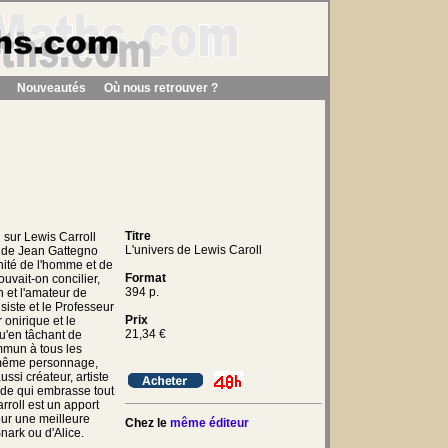
Nouveautés
Où nous retrouver ?
Titre
 sur Lewis Carroll
L'univers de Lewis Caroll
s de Jean Gattegno
unité de l'homme et de
Format
uvait-on concilier,
394 p.
n et l'amateur de
aisiste et le Professeur
Prix
 onirique et le
21,34
€
u'en tâchant de
mmun à tous les
même personnage,
ssi créateur, artiste
ude qui embrasse tout
rroll est un apport
our une meilleure
Chez le
même éditeur
ark ou d'Alice.