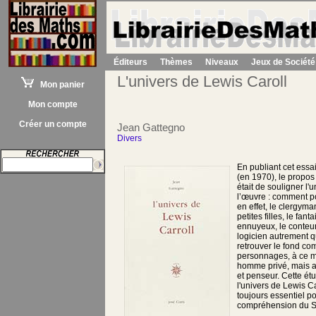
Éditeurs
Thèmes
Niveaux
Jeux de Société
L'univers de Lewis Caroll
Mon panier
Mon compte
Créer un compte
Jean Gattegno
Divers
En publiant cet essai
(en 1970), le propo
était de souligner l'
l’œuvre : comment po
en effet, le clergyma
petites filles, le fant
ennuyeux, le conteur
logicien autrement q
retrouver le fond co
personnages, à ce 
homme privé, mais au
et penseur. Cette ét
l'univers de Lewis Ca
toujours essentiel p
compréhension du Sn