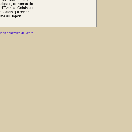
atiques, ce roman de
 d'Evariste Galois sur
te Galois qui revient
même au Japon.
ions générales de vente