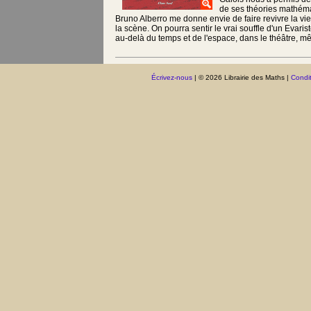
de ses théories mathém
Bruno Alberro me donne envie de faire revivre la vie
la scène. On pourra sentir le vrai souffle d'un Evaris
au-delà du temps et de l'espace, dans le théâtre, 
Écrivez-nous
| © 2026 Librairie des Maths |
Condit