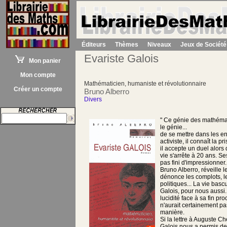
Éditeurs
Thèmes
Niveaux
Jeux de Société
Evariste Galois
Mon panier
Mon compte
Mathématicien, humaniste et révolutionnaire
Créer un compte
Bruno Alberro
Divers
" Ce génie des mathéma
le génie...
de se mettre dans les en
activiste, il connaît la 
il accepte un duel alors 
vie s'arrête à 20 ans. Se
pas fini d'impressionner
Bruno Alberro, réveille 
dénonce les complots, 
politiques... La vie basc
Galois, pour nous aussi.
lucidité face à sa fin pr
n'aurait certainement p
manière.
Si la lettre à Auguste Ch
Galois nous a permis de 