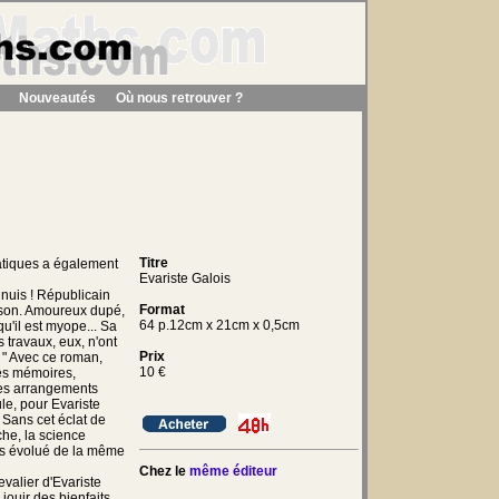
Nouveautés
Où nous retrouver ?
Titre
tiques a également
Evariste Galois
nuis ! Républicain
Format
prison. Amoureux dupé,
64 p.12cm x 21cm x 0,5cm
qu'il est myope... Sa
s travaux, eux, n'ont
Prix
. " Avec ce roman,
10
€
les mémoires,
les arrangements
ule, pour Evariste
 Sans cet éclat de
oche, la science
as évolué de la même
Chez le
même éditeur
evalier d'Evariste
jouir des bienfaits