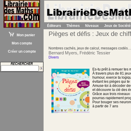
Éditeurs
Thèmes
Niveaux
Jeux de Société
Pièges et défis : Jeux de chif
Mon panier
Mon compte
Nombres cachés, jeux de calcul, messages codés
Créer un compte
Bernard Myers, Frédéric Tessier
Divers
Es-tu prêt à remuer tes
À travers plus de 81 jeux
humour, exerce ta logiq
évitant les pièges qui te
Amuse-toi à décoder de
et découvre la clé des 
Grâce aux trois niveaux d
pourras rapidement prog
Pour bouger ses neuron
à partir de 7 ans