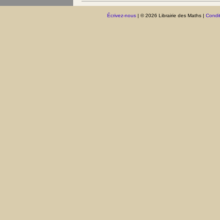
Écrivez-nous
| © 2026 Librairie des Maths |
Condit