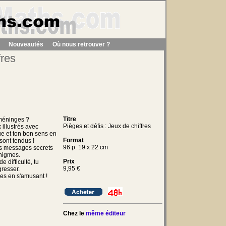
Nouveautés
Où nous retrouver ?
fres
…
Titre
 méninges ?
Pièges et défis : Jeux de chiffres
 illustrés avec
ue et ton bon sens en
Format
 sont tendus !
96 p. 19 x 22 cm
s messages secrets
énigmes.
Prix
e difficulté, tu
9,95
€
resser.
es en s'amusant !
Chez le
même éditeur