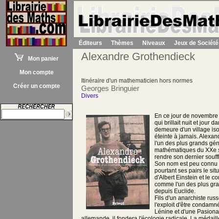
Éditeurs
Thèmes
Niveaux
Jeux de Société
Alexandre Grothendieck
Mon panier
Mon compte
Itinéraire d'un mathematicien hors normes
Créer un compte
Georges Bringuier
Divers
En ce jour de novembre 2
qui brillait nuit et jour d
demeure d'un village isol
éteinte à jamais. Alexa
l'un des plus grands gé
mathématiques du XXe si
rendre son dernier souff
Son nom est peu connu 
pourtant ses pairs le sit
d'Albert Einstein et le c
comme l'un des plus gr
depuis Euclide.
Fils d'un anarchiste russ
l'exploit d'être condamné
Lénine et d'une Pasionar
allemande, il fondera l'écologie radicale. La médaill