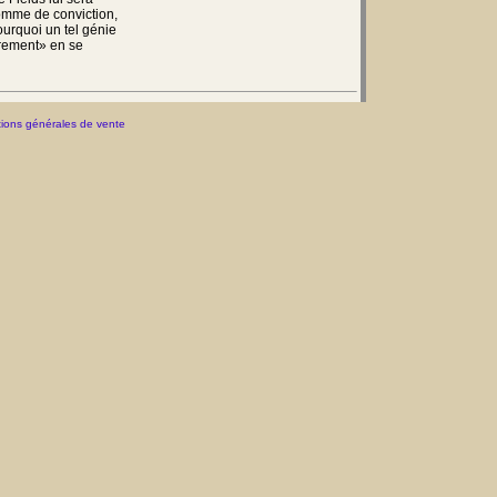
omme de conviction,
pourquoi un tel génie
rrement» en se
ions générales de vente