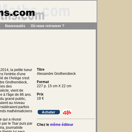
Nouveautés
Où nous retrouver ?
Titre
014, la petite lueur
Alexandre Grothendieck
ans l'entrée d'une
é de l'Ariège s'est
Format
ndre Grothendieck,
227 p. 15 cm X 22 cm
nies des
ècle, vient de
Prix
le à l'âge de 86 ans.
18
€
du grand public,
uaient au niveau
onsidéraient parfois
ands mathématiciens
e qui a réussi
 par le Tsar puis par
Chez le
même éditeur
ia, journaliste
e Fields lui sera