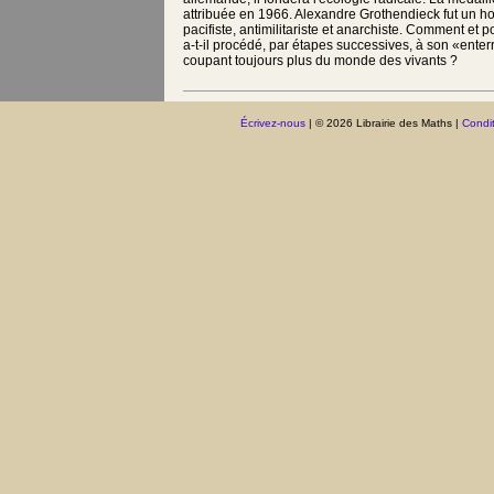
attribuée en 1966. Alexandre Grothendieck fut un h
pacifiste, antimilitariste et anarchiste. Comment et 
a-t-il procédé, par étapes successives, à son «ente
coupant toujours plus du monde des vivants ?
Écrivez-nous
| © 2026 Librairie des Maths |
Condit