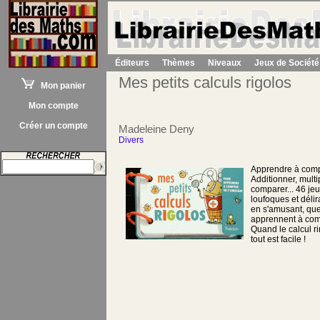
Éditeurs
Thèmes
Niveaux
Jeux de Société
Mes petits calculs rigolos
Mon panier
Mon compte
Créer un compte
Madeleine Deny
Divers
Apprendre à compte
Additionner, multip
comparer... 46 jeu
loufoques et délira
en s'amusant, que
apprennent à compt
Quand le calcul r
tout est facile !