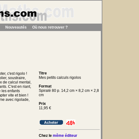
Nouveautés
Où nous retrouver ?
Titre
r, c'est rigolo !
Mes petits calculs rigolos
lier, soustraire,
x de calcul mental,
Format
nts. C'est en riant,
Spiralé 80 p. 14,2 cm × 8,2 cm × 2,8
 les enfants
cm
er vite et bien !
ime avec rigolade,
Prix
11,95
€
Chez le
même éditeur