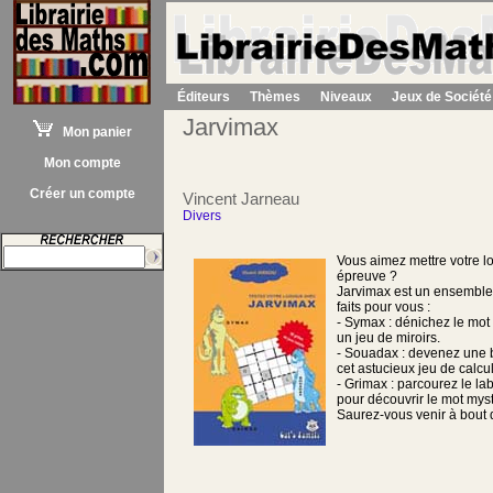
Éditeurs
Thèmes
Niveaux
Jeux de Société
Jarvimax
Mon panier
Mon compte
Créer un compte
Vincent Jarneau
Divers
Vous aimez mettre votre l
épreuve ?
Jarvimax est un ensemble 
faits pour vous :
- Symax : dénichez le mot
un jeu de miroirs.
- Souadax : devenez une
cet astucieux jeu de calcul
- Grimax : parcourez le la
pour découvrir le mot mys
Saurez-vous venir à bout d