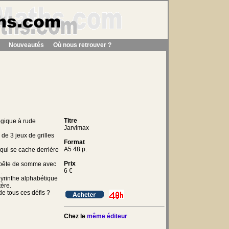
Nouveautés
Où nous retrouver ?
Titre
ogique à rude
Jarvimax
de 3 jeux de grilles
Format
A5 48 p.
 qui se cache derrière
Prix
 bête de somme avec
6
€
.
byrinthe alphabétique
tère.
e tous ces défis ?
Chez le
même éditeur