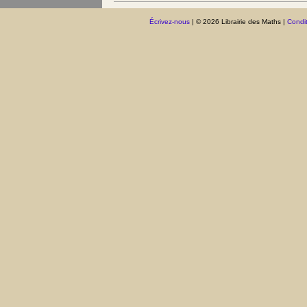
Écrivez-nous
| © 2026 Librairie des Maths |
Condit