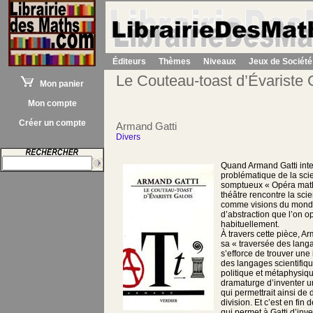
Éditeurs
Thèmes
Niveaux
Jeux de Société
Le Couteau-toast d’Évariste 
Mon panier
Mon compte
Créer un compte
Armand Gatti
Divers
Quand Armand Gatti inte
problématique de la scie
somptueux « Opéra math
théâtre rencontre la scie
comme visions du monde
d’abstraction que l’on 
habituellement.
À travers cette pièce, A
sa « traversée des langa
s’efforce de trouver un
des langages scientifiq
politique et métaphysique
dramaturge d’inventer 
qui permettrait ainsi de
division. Et c’est en fin
qui permet à Gatti d’inv