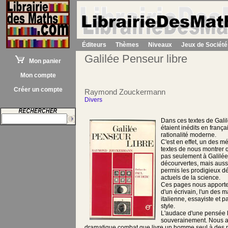
Éditeurs
Thèmes
Niveaux
Jeux de Société
Galilée Penseur libre
Mon panier
Mon compte
Créer un compte
Raymond Zouckermann
Divers
Dans ces textes de Galil
étaient inédits en françai
rationalité moderne.
C'est en effet, un des m
textes de nous montrer
pas seulement à Galilée
décourvertes, mais auss
permis les prodigieux 
actuels de la science.
Ces pages nous apporten
d'un écrivain, l'un des m
italienne, essayiste et 
style.
L'audace d'une pensée l
souverainement. Nous a
dramatique combat que livre un homme seul à des p