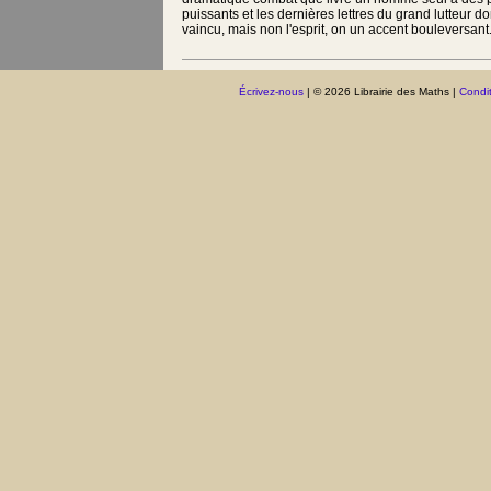
puissants et les dernières lettres du grand lutteur do
vaincu, mais non l'esprit, on un accent bouleversant
Écrivez-nous
| © 2026 Librairie des Maths |
Condit