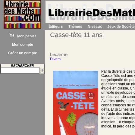
Éditeurs
Thèmes
Niveaux
Jeux de Société
Casse-tête 11 ans
Mon panier
Mon compte
Créer un compte
Lecarme
Divers
Par la diversité des
Casse-Tête est une v
encyclopédie de poc
questions sont au 
étudié en classe. C
un texte développé q
un réservoir de con
Avec tes amis, tu peu
connaissances de ch
défis. Et si tu hésite
de l'aide des indices
trouver la bonne ré
attention... à chaque 
indice, tu perd des po