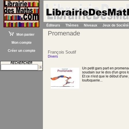
Éditeurs
Thèmes
Niveaux
Jeux de Société
Promenade
Mon panier
Mon compte
Créer un compte
François Soutif
Divers
Un petit gars part en promena
soudain sur le dos d'un gros l
Et ce n'est que le début d'une
loufoquerie...