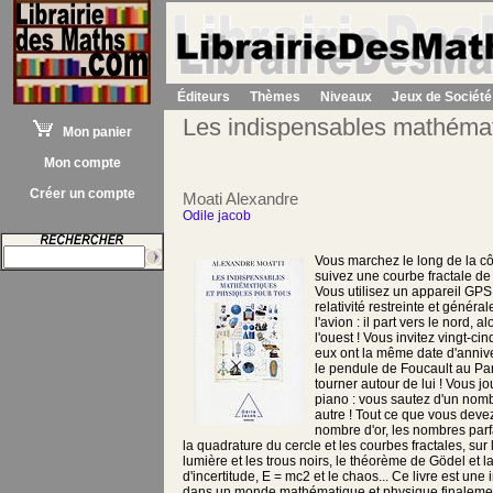
Éditeurs
Thèmes
Niveaux
Jeux de Société
Les indispensables mathémat
Mon panier
Mon compte
Créer un compte
Moati Alexandre
Odile jacob
Vous marchez le long de la cô
suivez une courbe fractale de 
Vous utilisez un appareil GPS 
relativité restreinte et généra
l'avion : il part vers le nord, 
l'ouest ! Vous invitez vingt-ci
eux ont la même date d'annive
le pendule de Foucault au Pant
tourner autour de lui ! Vous
piano : vous sautez d'un nomb
autre ! Tout ce que vous devez
nombre d'or, les nombres parf
la quadrature du cercle et les courbes fractales, sur 
lumière et les trous noirs, le théorème de Gödel et la
d'incertitude, E = mc2 et le chaos... Ce livre est une
dans un monde mathématique et physique finalemen