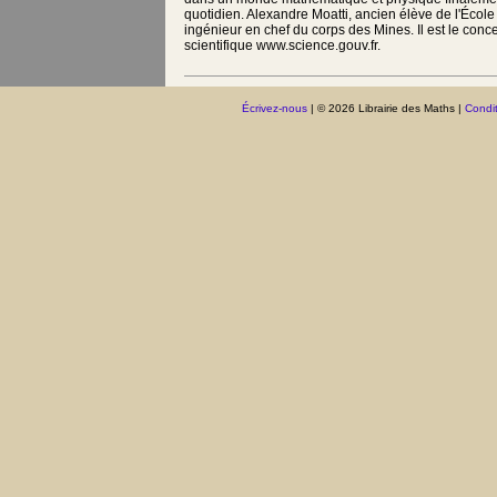
quotidien. Alexandre Moatti, ancien élève de l'École
ingénieur en chef du corps des Mines. Il est le conce
scientifique www.science.gouv.fr.
Écrivez-nous
| © 2026 Librairie des Maths |
Condit