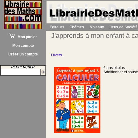
Éditeurs
Thèmes
Niveaux
Jeux de Société
J'apprends à mon enfant à cal
Mon panier
Mon compte
Créer un compte
Divers
6 ans et plus.
Additionner et soustr