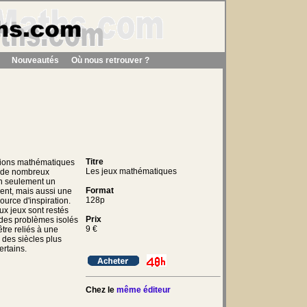
Nouveautés
Où nous retrouver ?
Titre
tions mathématiques
Les jeux mathématiques
r de nombreux
n seulement un
Format
ent, mais aussi une
128p
ource d'inspiration.
x jeux sont restés
Prix
des problèmes isolés
9
€
être reliés à une
 des siècles plus
ertains.
Chez le
même éditeur