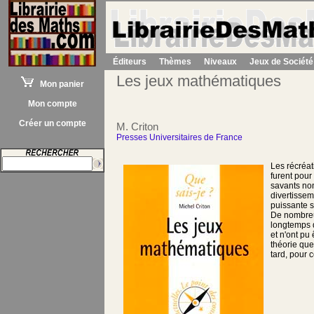
Éditeurs
Thèmes
Niveaux
Jeux de Société
Les jeux mathématiques
Mon panier
Mon compte
Créer un compte
M. Criton
Presses Universitaires de France
Les récréa
furent pou
savants no
divertissem
puissante s
De nombreu
longtemps 
et n'ont pu 
théorie que
tard, pour c