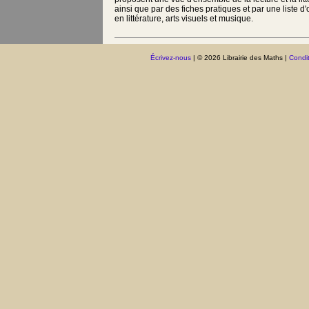
ainsi que par des fiches pratiques et par une liste 
en littérature, arts visuels et musique.
Écrivez-nous
| © 2026 Librairie des Maths |
Condit