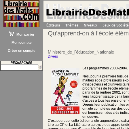
Éditeurs
Thèmes
Niveaux
Jeux de Société
Qu'apprend-on à l'école élém
Mon panier
Mon compte
Créer un compte
Ministère_de_l'éducation_Nationale
Divers
Les programmes 2003-2004.
Nés, pour la première fois, de 
maîtres et de professeurs exp
d'inspecteurs et d'universitai
programmes de l'école élémen
partir de la rentrée 2002, son
vers l'apprentissage de la lan
d'accès à tous les enseignem
Depuis leur publication, les p
ont été complétés par des do
qui fournissent des clés indi
en oeuvre.
C'est pourquoi cette édition a été augmentée d'extr
Lire au CP et La Littérature au cycle des approfond
proposent une vue d'ensemble de la lecture et la litté