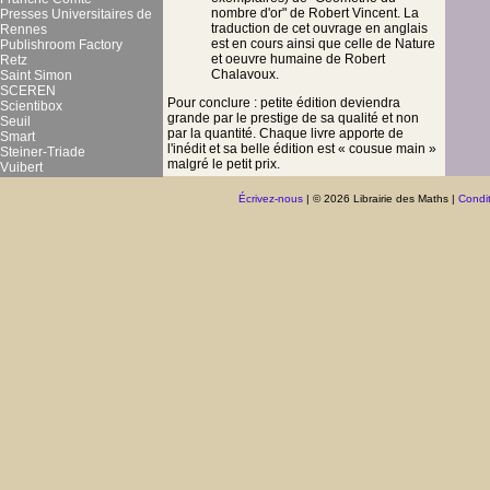
nombre d'or" de Robert Vincent. La
Presses Universitaires de
traduction de cet ouvrage en anglais
Rennes
est en cours ainsi que celle de Nature
Publishroom Factory
et oeuvre humaine de Robert
Retz
Chalavoux.
Saint Simon
SCEREN
Pour conclure : petite édition deviendra
Scientibox
grande par le prestige de sa qualité et non
Seuil
par la quantité. Chaque livre apporte de
Smart
l'inédit et sa belle édition est « cousue main »
Steiner-Triade
malgré le petit prix.
Vuibert
Écrivez-nous
| © 2026 Librairie des Maths |
Condit