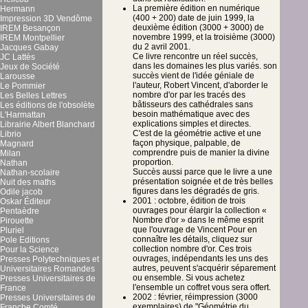
La première édition en numérique
Hermann
(400 + 200) date de juin 1999, la
Impression 3D Vendôme
deuxième édition (3000 + 3000) de
IREM Besançon
novembre 1999, et la troisième (3000)
IREM Montpellier
du 2 avril 2001.
Jacques Gabay
Ce livre rencontre un réel succès,
JC Lattès
dans les domaines les plus variés. son
Jeux de Société
succès vient de l'idée géniale de
Larousse
l'auteur, Robert Vincent, d'aborder le
Le Pommier
nombre d'or par les tracés des
Les Belles Lettres
bâtisseurs des cathédrales sans
Les éditions de l'obsolète
besoin mathématique avec des
L'Harmattan
explications simples et directes.
Librairie Albert Blanchard
C'est de la géométrie active et une
Librio
façon physique, palpable, de
Magnard
comprendre puis de manier la divine
Milan
proportion.
Nathan
Succès aussi parce que le livre a une
Nathan-scolaire
présentation soignée et de très belles
Nuit des maths
figures dans les dégradés de gris.
Odile jacob
2001 : octobre, édition de trois
Oskar Éditeur
ouvrages pour élargir la collection «
Pentaèdre
Nombre d'or » dans le même esprit
Pirouette
que l'ouvrage de Vincent Pour en
Pluriel
connaître les détails, cliquez sur
Pole Editions
collection nombre d'or. Ces trois
Pour la Science
ouvrages, indépendants les uns des
Presses Polytechniques et
autres, peuvent s'acquérir séparement
Universitaires Romandes
ou ensemble. Si vous achetez
Presses Universitaires de
l'ensemble un coffret vous sera offert.
France
2002 : février, réimpression (3000
Presses Universitaires de
exemplaires) de "Géométrie du
Franche Comté