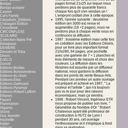
pages format 21x25 sur lequel nous
Bordas
perdions plus de quarante francs
Bordas-scolaire
chaque fois qu'il s'en vendais un !
Cassini
L'emprunt coûtait cher à cette époque.
Cat's Family
1995, l'année suivante : deuxième
Cépaduès_Editions
édition (en 3000 ex) revue et
Chalagam Édition
augmentée (18 +2 pages), nous ne
Circonflexe
perdons plus à chaque vente nous en
CIRCONFLEXE
continuons la diffusion.
SCOLAIRE
1997 : troisième édition mais cette fois
Collection Marie Pré
en coédition avec les Editions Désiris,
Delagrave
pour un livre plus important format
DENIERE
210x280, 64 pages, une pochette
Dessain et Tolra
avec une gamme de 7 + 1 planches et
Divers
trois éléments de mesure et choix des
DJECO
couleurs. La diffusion dans les
Dunod
librairies est assurée par un diffuseur
Editions Bordas
national, nous gardons la diffusion
Editions Buissonnières
dans les points de vente Beaux-Arts.
Editions du choix
Pendant ces années un autre ouvrage
Editions Ebla
est préparé et achevé en 1997, " La
Editions Gallimard
couleur et l'artiste ", qui n'a toujours
Editions Pyramyd
pas vu le jour pour des raisons
Editions Robert Laffont
économiques, mais ça viendra.
Ellipses
1998 : Robert Vincent, Ingénieur ETP,
Fayard
nous propose de publier son livre, "
Flammarion
Géométrie du Nombre d'Or " Robert
Gigamic
Chalavoux ayant été professeur de
Gründ
construction à l'IUT2 de Lyon I
Guy Jeandel
pendant 30 ans, cet ouvrage
Hachette
l'enthousiasme et il s'implique à fond
Hatier
dans sa réalisation.
Hélicob