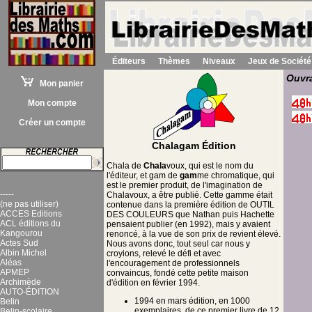
Éditeurs
Thèmes
Niveaux
Jeux de Société
Ouvra
Mon panier
Mon compte
Créer un compte
Chalagam Édition
Chala de
Chala
voux, qui est le nom du
l'éditeur, et gam de
gam
me chromatique, qui
est le premier produit, de l'imagination de
-----
Chalavoux, a être publié. Cette gamme était
(ne pas utiliser)
contenue dans la première édition de OUTIL
ACCES Editions
DES COULEURS que Nathan puis Hachette
ACL éditions du
pensaient publier (en 1992), mais y avaient
Kangourou
renoncé, à la vue de son prix de revient élevé.
Actes Sud
Nous avons donc, tout seul car nous y
Albin Michel
croyions, relevé le défi et avec
Aléas
l'encouragement de professionnels
APMEP
convaincus, fondé cette petite maison
Archimède
d'édition en février 1994.
AUTO-ÉDITION
1994 en mars édition, en 1000
Belin
exemplaires, de ce premier livre de 12
Belin-scolaire