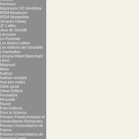
Hermann
Impression 3D Vendôme
IREM Besançon
IREM Montpellier
Jacques Gabay
JC Lattès
Jeux de Société
Larousse
Le Pommier
Les Belles Lettres
Les éditions de l'obsolète
L'Harmattan
Librairie Albert Blanchard
Librio
Magnard
Milan
Nathan
Nathan-scolaire
Nuit des maths
Odile jacob
Oskar Éditeur
Pentaèdre
Pirouette
Pluriel
Pole Editions
Pour la Science
Presses Polytechniques et
Universitaires Romandes
Presses Universitaires de
France
Presses Universitaires de
Franche Comté