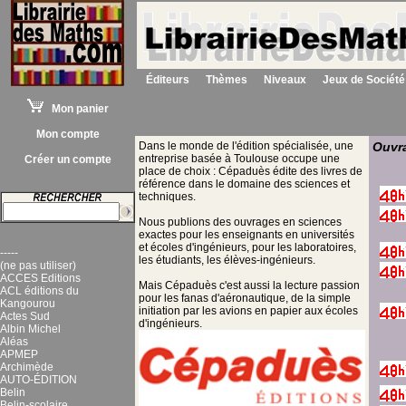
Éditeurs
Thèmes
Niveaux
Jeux de Société
Mon panier
Mon compte
Dans le monde de l'édition spécialisée, une
Ouvra
entreprise basée à Toulouse occupe une
Créer un compte
place de choix : Cépaduès édite des livres de
référence dans le domaine des sciences et
techniques.
Nous publions des ouvrages en sciences
exactes pour les enseignants en universités
et écoles d'ingénieurs, pour les laboratoires,
-----
les étudiants, les élèves-ingénieurs.
(ne pas utiliser)
ACCES Editions
Mais Cépaduès c'est aussi la lecture passion
ACL éditions du
pour les fanas d'aéronautique, de la simple
Kangourou
initiation par les avions en papier aux écoles
Actes Sud
d'ingénieurs.
Albin Michel
Aléas
APMEP
Archimède
AUTO-ÉDITION
Belin
Belin-scolaire