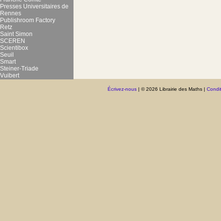
Presses Universitaires de
Rennes
Publishroom Factory
Retz
Saint Simon
SCEREN
Scientibox
Seuil
Smart
Steiner-Triade
Vuibert
Écrivez-nous
| © 2026 Librairie des Maths |
Condit