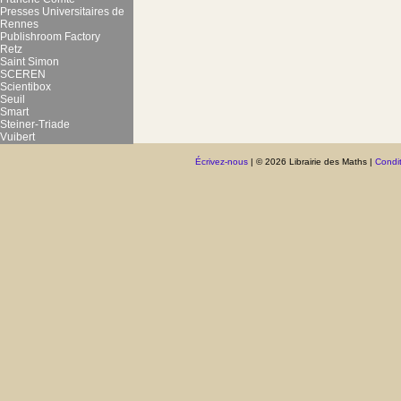
Presses Universitaires de
Rennes
Publishroom Factory
Retz
Saint Simon
SCEREN
Scientibox
Seuil
Smart
Steiner-Triade
Vuibert
Écrivez-nous
| © 2026 Librairie des Maths |
Condit