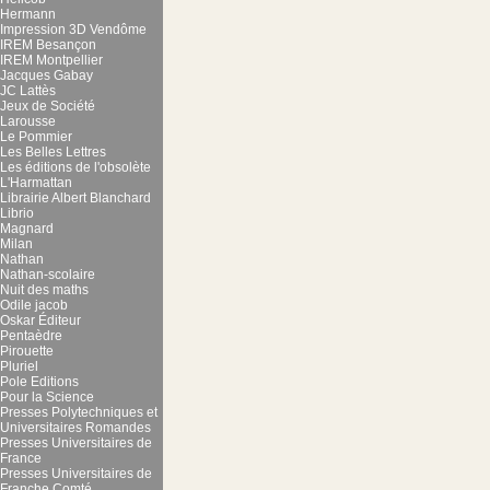
Hermann
Impression 3D Vendôme
IREM Besançon
IREM Montpellier
Jacques Gabay
JC Lattès
Jeux de Société
Larousse
Le Pommier
Les Belles Lettres
Les éditions de l'obsolète
L'Harmattan
Librairie Albert Blanchard
Librio
Magnard
Milan
Nathan
Nathan-scolaire
Nuit des maths
Odile jacob
Oskar Éditeur
Pentaèdre
Pirouette
Pluriel
Pole Editions
Pour la Science
Presses Polytechniques et
Universitaires Romandes
Presses Universitaires de
France
Presses Universitaires de
Franche Comté