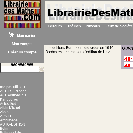
Éditeurs
Thèmes
Niveaux
Jeux de Société
Mon panier
Mon compte
Les éditions Bordas ont été crées en 1946.
Ouvra
Bordas est une maison d'édition de Havas.
Créer un compte
-----
(ne pas utiliser)
ACCES Editions
ACL éditions du
Kangourou
Actes Sud
Albin Michel
Aléas
APMEP
Archimède
AUTO-ÉDITION
Belin
Belin-scolaire