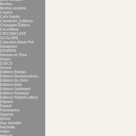
Bordas
Bordas-scolaire
Cassini
Cat's Family
Cépaduès_Editions
Chalagam Édition
Circonflexe
CIRCONFLEXE
SCOLAIRE
Collection Marie Pré
Delagrave
DENIERE
Dessain et Tolra
Divers
DJECO
Dunod
Editions Bordas
Editions Buissonnières
Editions du choix
Editions Ebla
Editions Gallimard
Editions Pyramyd
Editions Robert Laffont
Ellipses
Fayard
Flammarion
Gigamic
Gründ
Guy Jeandel
Hachette
Hatier
Hélicob