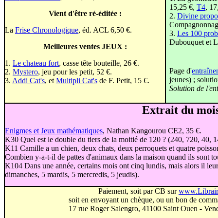
15,25 €,
T4
, 17
Vient d'être ré-éditée :
2.
Divine propo
Compagnonnage
La
Frise Chronologique
, éd. ACL 6,50 €.
3.
Les 100 prob
Dubouquet et L.
Meilleures ventes JEUX :
1.
Le chateau fort
, casse tête bouteille, 26 €.
Page d'
entraîn
2.
Mystero
, jeu pour les petit, 52 €.
jeunes) ; solut
3.
Addi Cat's
, et
Multipli Cat's
de F. Petit, 15 €.
Solution de l
Extrait du mois
Enigmes et Jeux mathématiques
, Nathan Kangourou CE2, 35 €.
K30 Quel est le double du tiers de la moitié de 120 ? (240, 720, 40, 1
K11 Camille a un chien, deux chats, deux perroquets et quatre poisso
Combien y-a-t-il de pattes d'animaux dans la maison quand ils sont tou
K104 Dans une année, certains mois ont cinq lundis, mais alors il leur
dimanches, 5 mardis, 5 mercredis, 5 jeudis).
Paiement, soit par CB sur
www.Librai
soit en envoyant un chèque, ou un bon de comm
17 rue Roger Salengro, 41100 Saint Ouen - Vend