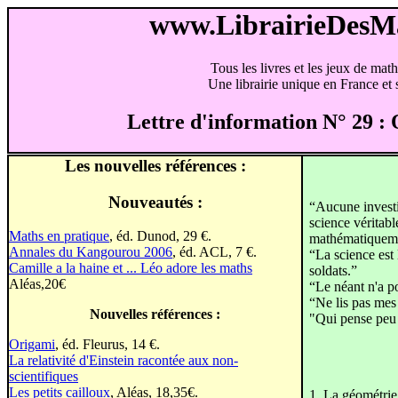
www.LibrairieDes
Tous les livres et les jeux de mat
Une librairie unique en France et s
Lettre d'information N° 29
Les nouvelles références :
Nouveautés :
“Aucune investi
science véritabl
Maths en pratique
, éd. Dunod, 29 €.
mathématiquem
Annales du Kangourou 2006
, éd. ACL, 7 €.
“La science est l
Camille a la haine et ... Léo adore les maths
soldats.”
Aléas,20€
“Le néant n'a po
“Ne lis pas mes
Nouvelles références :
"Qui pense peu
Origami
, éd. Fleurus, 14 €.
La relativité d'Einstein racontée aux non-
scientifiques
Les petits cailloux
, Aléas, 18,35€.
1. La géométrie 