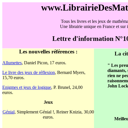
www.LibrairieDesMa
Tous les livres et les jeux de mathéma
Une librairie unique en France et sur i
Lettre d'information N°1
Les nouvelles références :
La cit
Allumettes
, Daniel Picon, 17 euros.
" Les pre
diamants, 
Le livre des jeux de réflexion
, Bernard Myers,
rien ne peu
15,70 euros.
raisonnem
John Lock
Enigmes et jeux de logique
, P. Brunel, 24,00
euros.
Jeux
Génial
, Simplement Génial !, Reiner Knizia, 30,00
euros.
Meilleu