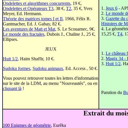
Ondelettes et algorithmes concurrents
, 19 €,
1.
Jeux 6
- AP
Ondelettes et Opérateurs T3
, 38 €,
T2
, 35 €, Yves
2.
Le monde de
Meyer, Ed. Hermann.
3.
Gazette du 
Théorie des matrices tomes I et II
, 1966, Félix R.
Histoires de M
Gantmacher, Ed. J. Gabay, 82 €.
4. La géométrie
Les aventures de Matt et Mat
, S. Le Scouarnec, 9€.
15,25 €,
T4
, 1
Le monde des fractales
, Dubois J., Chaline J., 25 €,
Ellipses.
JEUX
1.
Le château f
2.
Magix 34 - 
Huit 1/2
, Haim Shaffir, 10 €.
3.
Huit 1/2
, Ha
Sudoku formes
,
Sudoku animaux
, Ed. Access , 50 €.
Vous pouvez retrouver toutes les lettres d'information
sur le site de la LDM, au menu "Nouveautés", ou en
cliquant là
!
Parution du
Bu
Extrait du mois
100 Enigmes de géométrie
, Eurêka