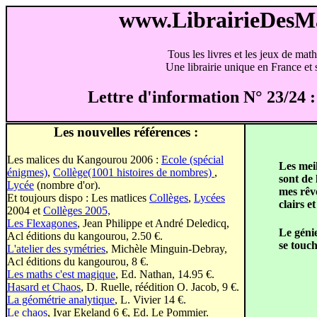
www.LibrairieDes
Tous les livres et les jeux de mat
Une librairie unique en France et s
Lettre d'information N° 23/24
Les nouvelles références :
Les malices du Kangourou 2006 :
Ecole (spécial
Les mei
énigmes)
,
Collège(1001 histoires de nombres)
,
sont de 
Lycée
(nombre d'or).
mes rêve
Et toujours dispo : Les matlices
Collèges
,
Lycées
clairs e
2004 et
Collèges 2005,
Les Flexagones
, Jean Philippe et André Deledicq,
Le génie
Acl éditions du kangourou, 2.50 €.
se touch
L'atelier des symétries
, Michèle Minguin-Debray,
Acl éditions du kangourou, 8 €.
Les maths c'est magique
, Ed. Nathan, 14.95 €.
Hasard et Chaos
, D. Ruelle, réédition O. Jacob, 9 €.
La géométrie analytique
, L. Vivier 14 €.
Le chaos
, Ivar Ekeland 6 €, Ed. Le Pommier.