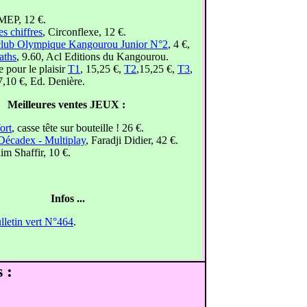
MEP, 12 €.
s chiffres
, Circonflexe, 12 €.
club Olympique Kangourou Junior N°2
, 4 €,
aths
, 9.60, Acl Editions du Kangourou.
 pour le plaisir
T1
, 15,25 €,
T2
,15,25 €,
T3
,
7,10 €, Ed. Denière.
Meilleures ventes JEUX :
ort
, casse tête sur bouteille ! 26 €.
Décadex - Multiplay
, Faradji Didier, 42 €.
im Shaffir, 10 €.
Infos ...
lletin vert N°464
.
 :