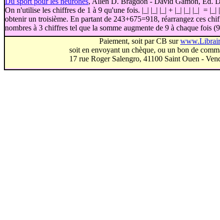
Du sport pour les neurones
, Allen D. Bragdon - David Gamon, Ed. D
On n'utilise les chiffres de 1 à 9 qu'une fois. |_| |_| |_| + |_| |_| |_| =
obtenir un troisième. En partant de 243+675=918, réarrangez ces chiff
nombres à 3 chiffres tel que la somme augmente de 9 à chaque fois (92
Paiement, soit par CB sur
www.Librai
soit en envoyant un chèque, ou un bon de comm
17 rue Roger Salengro, 41100 Saint Ouen - Vend