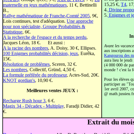
15,25 €,
T4
, 17
maternelle en jeux mathématiques
, 11 €, Bettinelli
4.
Divine propo
B.,
5.
Enigmes et j
Rallye mathématique de Franche-Comté 2005
, 9€,
Lois continues, test d'adéquation.
Une approche
pour non spécialiste, Groupe Probabilités &
Statistique
, 6€.
In
A la recherche de l'espace et du temps perdu
,
Jacques Léon, 18 €. Et aussi :
Avant les vacance
A la racine des nombres
, A. Doisy, 30 €, Ellipses.
aux inscriptions 
100 Enigmes probabilités décision, jeux
, Eurêka,
Kangourou des m
15€.
aura lieu le jeudi
Résolution de problèmes
, Sceren, 32 €.
(4 000 000 de par
Les nombres
, Collectif, Gründ, 4,50 €.
monde ! c'est la f
La formule préférée du professeur
, Actes-Sud, 20€.
Pour les élèves q
KNOT gordian's
, 10,90 €.
participer au "Tou
1er avril 2007, c
Meilleures ventes JEUX :
@ math.jussieu.f
Recharge Rush hour 3
, 6 €.
Magix 34 - Décadex - Multiplay
, Faradji Didier, 42
€.
Extrait du mois