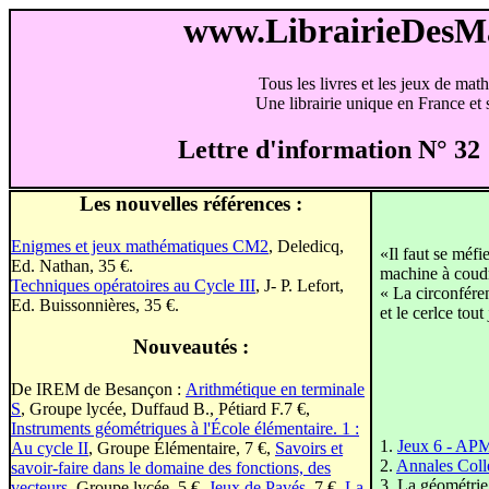
www.LibrairieDes
Tous les livres et les jeux de mat
Une librairie unique en France et s
Lettre d'information N° 32 
Les nouvelles références :
Enigmes et jeux mathématiques CM2
, Deledicq,
«Il faut se méfi
Ed. Nathan, 35 €.
machine à coudr
Techniques opératoi
res au Cycle III
, J- P. Lefort,
« La circonféren
Ed. Buissonnières, 35 €.
et le cerlce tou
Nouveautés :
De IREM de Besançon :
Arithmétique en terminale
S
, Groupe lycée, Duffaud B., Pétiard F.7 €,
Instruments géométriques à l'École élémentaire. 1 :
1.
Jeux 6 - AP
Au cycle II
, Groupe Élémentaire, 7 €,
Savoirs et
2.
Annales Coll
savoir-faire dans le domaine des fonctions, des
3. La géométrie 
vecteurs,
Groupe lycée, 5 €,
Jeux de Pavés
, 7 €,
La