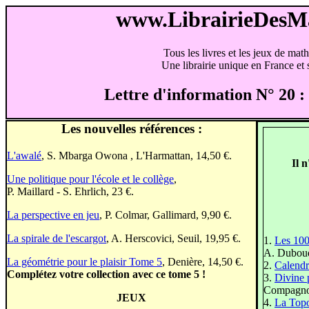
www.LibrairieDes
Tous les livres et les jeux de mat
Une librairie unique en France et s
Lettre d'information N° 20
Les nouvelles références :
L'awalé
, S. Mbarga Owona , L'Harmattan, 14,50 €.
Il 
Une politique pour l'école et le collège
,
P. Maillard - S. Ehrlich, 23 €.
La perspective en jeu
, P. Colmar, Gallimard, 9,90 €.
La spirale de l'escargot
, A. Herscovici, Seuil, 19,95 €.
1.
Les 100
A. Dubouqu
La géométrie pour le plaisir Tome 5
, Denière, 14,50 €.
2.
Calendr
Complétez votre collection avec ce tome 5 !
3.
Divine 
Compagno
JEUX
4.
La Topo