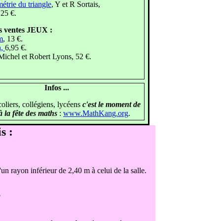
étrie du triangle
, Y et R Sortais,
25 €.
s ventes JEUX :
m
, 13 €.
n,
6,95 €.
 Michel et Robert Lyons, 52 €.
Infos ...
coliers, collégiens, lycéens
c'est le moment de
 à la fête des maths
:
www.MathKang.org
.
s :
d'un rayon inférieur de 2,40 m à celui de la salle.
?