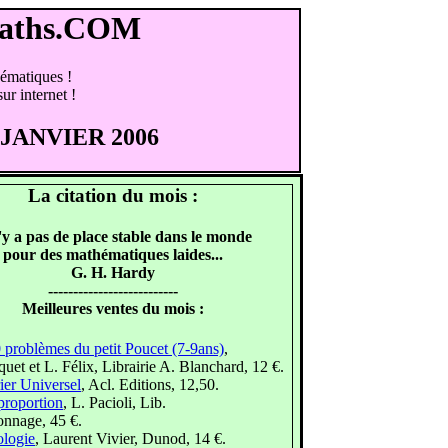
Maths.COM
hématiques !
ur internet !
 : JANVIER 2006
La citation du mois :
n'y a pas de place stable dans le monde
pour des mathématiques laides...
G. H. Hardy
--------------------------
Meilleures ventes du mois :
 problèmes du petit Poucet (7-9ans)
,
et et L. Félix, Librairie A. Blanchard, 12 €.
ier Universel
, Acl. Editions, 12,50.
proportion
, L. Pacioli, Lib.
nnage, 45 €.
logie
, Laurent Vivier, Dunod, 14 €.