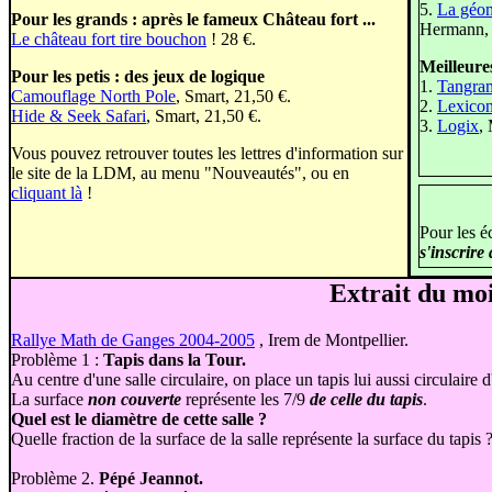
5.
La géom
Pour les grands : après le fameux Château fort ...
Hermann, 
Le château fort tire bouchon
! 28 €.
Meilleure
Pour les petis : des jeux de logique
1.
Tangra
Camouflage North Pole
, Smart, 21,50 €.
2.
Lexico
Hide & Seek Safari
, Smart, 21,50 €.
3.
Logix
,
Vous pouvez retrouver toutes les lettres d'information sur
le site de la LDM, au menu "Nouveautés", ou en
cliquant là
!
Pour les é
s'inscrire
Extrait du moi
Rallye Math de Ganges 2004-2005
, Irem de Montpellier.
Problème 1 :
Tapis dans la Tour.
Au centre d'une salle circulaire, on place un tapis lui aussi circulaire 
La surface
non couverte
représente les 7/9
de celle du tapis
.
Quel est le diamètre de cette salle ?
Quelle fraction de la surface de la salle représente la surface du tapis 
Problème 2.
Pépé Jeannot.