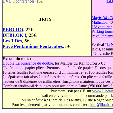
La 
DVD 3 conférences
, 15€.
Magix 34 - D
JEUX :
Mathador
, 40
L'Aventurier
,
PERUDO
, 22€.
Parking tourn
DEBLOK !
, 25€.
Pavé Pentami
Les 3 Dés
, 5€.
Festival "
la 
Pavé Pentaminos-Pentacubes,
5€.
Blois, et sam
l'Université 
Extrait du mois :
Double La puissance du double
, les Malices du Kangourou 5 € :
"La feuille de papier pliée : Prenons une feuille de papier. Disons qu'
10 telles feuilles font une épaisseur d'un millimètre (et 100 feuilles fo
2, l'épaisseur fait alors 2 dixièmes de millimètres. On plie cette feuill
hauteur de 8 dixièmes de millimètres. Imaginons maintenant que ces pl
Combien faudra-t-il de pliages pour atteindre la Lune (350 000 km) ?
Paiement, soit par CB sur
www.Librai
soit en envoyant un bon de commande par fa
ou un chèque à : Librairie Des Maths, 17 rue Roger Sal
Pour les paiements par virement, nous contacter :
ldm@librairi