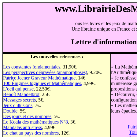
www.LibrairieDes
Tous les livres et les jeux de mat
Une librairie unique en France et s
Lettre d'information
Les nouvelles références :
Les constantes fondamentales
, 31,90€.
« La Mathémat
Les perspectives dépravées (anamorphoses)
, 9.20€.
l'Arithmétiqu
Patrice Jeener Graveur Mathématique
, 14€.
« Je confesse
100 Énigmes logiques et Mathématiques,
4,99€.
m'intéresse g
L'oeil qui pense
, 22,50€.
propositions 
Benoît Mandelbrot
, 25€.
« Découvrir, 
Messages secrets
, 5€.
configuration
Jeux d'illusions
, 7€.
« Les mathéma
Double
, 5€.
leurs épaules
Des jours et des nombres
, 5€.
Le Koala des mathématiques N°8
, 3€.
Patr
Mandalas anti-stress
, 4,99€.
Tou
Le chat au pays des nombres
, 12€.